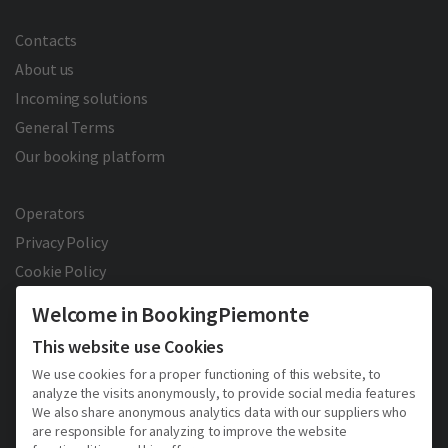
Contacts
About us
Incoming solutions
General Terms
Our booking platform
Operators
Privacy Policy
Cookie Policy
Welcome in BookingPiemonte
This website use Cookies
We use cookies for a proper functioning of this website, to
analyze the visits anonymously, to provide social media features
We also share anonymous analytics data with our suppliers who
2026 © Copyright - Turismo Alpmed S.r.l.
are responsible for analyzing to improve the website
Cap. Soc. € 40.000 I.V. - P.IVA IT10807510010 - R.E.A TO 1163413