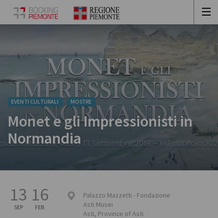
EVENTI CULTURALI
MOSTRE
Monet e gli Impressionisti in
Normandia
13
16
Palazzo Mazzetti - Fondazione
Asti Musei
SEP
FEB
Asti
,
Province of Asti