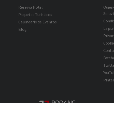
Reserva Hotel
Quien
Soluzi
Paquetes Turísticos
Condiz
Calendario de Eventos
La pi
Blog
Privac
Cookie
Conta
Faceb
Twitt
YouTu
Pinte