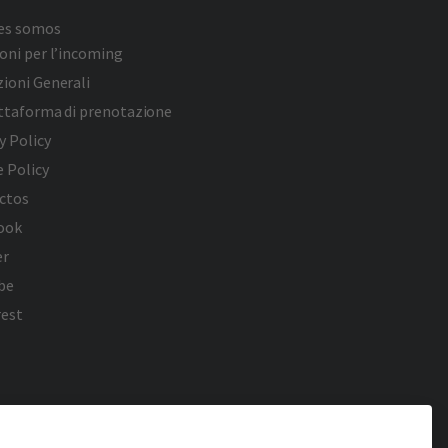
es somos
oni per l’incoming
ioni Generali
attaforma di prenotazione
y Policy
 Policy
ctos
ook
er
be
rest