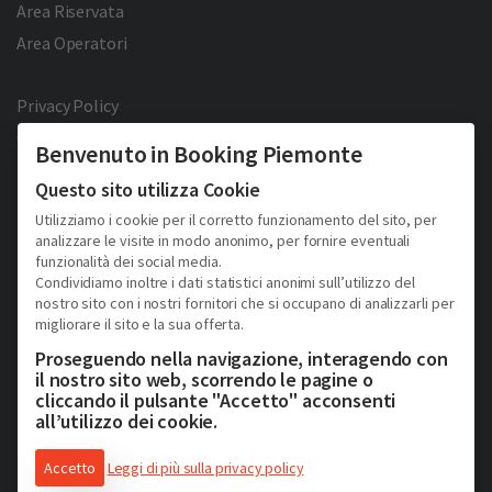
Area Riservata
Area Operatori
Privacy Policy
Cookie Policy
Benvenuto in Booking Piemonte
Facebook
Twitter
YouTube
Pinterest
Questo sito utilizza Cookie
Utilizziamo i cookie per il corretto funzionamento del sito, per
analizzare le visite in modo anonimo, per fornire eventuali
funzionalità dei social media.
Condividiamo inoltre i dati statistici anonimi sull’utilizzo del
nostro sito con i nostri fornitori che si occupano di analizzarli per
migliorare il sito e la sua offerta.
2026 © Copyright - Turismo Alpmed S.r.l.
Cap. Soc. € 40.000 I.V. - P.IVA IT10807510010 - R.E.A TO 1163413
Proseguendo nella navigazione, interagendo con
Via Giuseppe Pomba, 23, 10123, Torino, (Italy)
il nostro sito web, scorrendo le pagine o
Tel. (+39) 331 9879633
cliccando il pulsante "Accetto" acconsenti
all’utilizzo dei cookie.
Accetto
Leggi di più sulla privacy policy
Consulenza web & soluzioni e-commerce di Schiavone&Guga