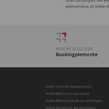
sites historiques aux li
piémontaise, et à bien 
PERCHÉ SCEGLIERE
Bookingpiemonte
Hotel Turin et ses alentours
Hotel Asti et ses alentours
Hotel Alessandria et ses alentours
Hotel Vercelli et ses alentours