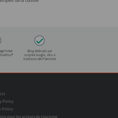
temples de la cuisine
gli hotel
Blog dedicato per
 TrustYou®
scoprire luoghi, cibo e
tradizioni del Piemonte
cts
y Policy
 Policy
ons pour les acteurs du tourisme