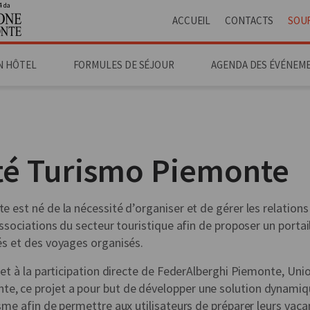
4 da
ACCUEIL
CONTACTS
SOU
N HÔTEL
FORMULES DE SÉJOUR
AGENDA DES ÉVÉNEM
té
Turismo Piemonte
 est né de la nécessité d’organiser et de gérer les relations a
associations du secteur touristique afin de proposer un portai
és et des voyages organisés.
n et à la participation directe de FederAlberghi Piemonte, U
, ce projet a pour but de développer une solution dynamiqu
sme afin de permettre aux utilisateurs de préparer leurs vac