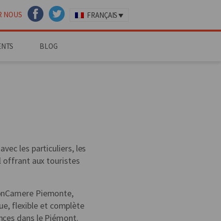
R NOUS
FRANÇAIS
FACEBOOK
TWITTER
ENTS
BLOG
vec les particuliers, les
l offrant aux touristes
nionCamere Piemonte,
e, flexible et complète
ances dans le Piémont.