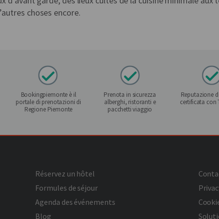
eux d’avant garde, des lieux cultes de la cuisine minimale aux 
d’autres choses encore.
Bookingpiemonte è il
Prenota in sicurezza
Reputazione de
portale di prenotazioni di
alberghi, ristoranti e
certificata con
Regione Piemonte
pacchetti viaggio
Réservez un hôtel
Conta
Formules de séjour
Privac
Agenda des événements
Cookie
Blog
Soluti