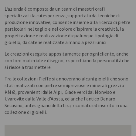
L‘azienda è composta da un team di maestri orafi
specializzati la cui esperienza, supportata da tecniche di
produzione innovative, consente insieme alla ricerca di pietre
particolari nel taglio e nel colore d’ispirare la creatività, la
progettazione e realizzazione di qualunque tipologia di
gioiello, da catene realizzate a mano a pezzi unici
Le creazioni eseguite appositamente per ogni cliente, anche
con loro materiale e disegno, rispecchiano la personalità che
si riesce a trasmettere.
Tra le collezioni Pieffe si annoverano alcuni gioielli che sono
stati realizzati con pietre semipreziose e minerali grezzi a
KM Ø, provenienti dalle Alpi, Giade verdi dal Monviso e
Uvarovite dalla Valle d’Aosta, ed anche l’antico Denaro
Secusino, antesignano della Lira, riconiato ed inserito in una
collezione di gioielli.