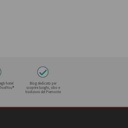
gli hotel
Blog dedicato per
 TrustYou®
scoprire luoghi, cibo e
tradizioni del Piemonte