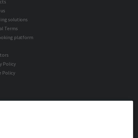
cts
 us
ing solutions
al Terms
ooking platform
tors
y Policy
 Policy