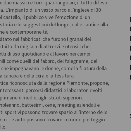
 e due massicce torri quadrangolari, il tutto difeso
. L’impianto di un vasto parco all’inglese di 30
l castello, il pubblico vive l’emozione di un
storia e le suggestioni del luogo, dalle cantine alla
ione e contemporaneità.
pitato nei fabbricati che furono i granai del
tuito da migliaia di attrezzi e utensili che
tti di uso quotidiano e al lavoro nei campi.
ili come quelli del fabbro, del falegname, del
ri che impegnavano le donne, come la filatura della
la canapa e della cera e la tessitura.
attica riconosciuta dalla regione Piemonte, propone,
 interessanti percorsi didattici e laboratori rivolti
 primarie e medie, agli istituti superiori.
mpleanno, battesimi, cene, meeting aziendali e
 sportivi possono trovare spazio all’interno delle
l parco. Le auto possono trovare comodo posteggio
llo.