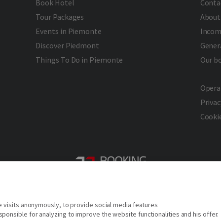
Book Hotel
Conta
Tour Packages
About
Events in Piemonte
Incom
Discover Piedmont
Gener
Things To Do in Piemonte
Our b
Opera
Privac
Cookie
2026 © Copyright - Turismo Alpmed S.r.l.
Cap. Soc. € 40.000 I.V. - P.IVA IT10807510010 - R.E.A TO 1163413
e visits anonymously, to provide social media features
Via Giuseppe Pomba, 23, 10123, Torino, (Italy)
onsible for analyzing to improve the website functionalities and his offer.
Tel. (+39) 331 9879633