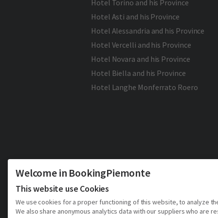
Hotel Torino and his Province
Hotel Asti and his Province
Hotel Alessandria and his Province
Hotel Vercelli and his Province
Hotel Novara and his Province
Hotel Biella and his Province
Hotel Langhe Monferrato Roero
Welcome in BookingPiemonte
This website use Cookies
We use cookies for a proper functioning of this website, to analyze th
We also share anonymous analytics data with our suppliers who are resp