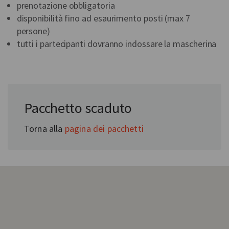
prenotazione obbligatoria
disponibilità fino ad esaurimento posti (max 7
persone)
tutti i partecipanti dovranno indossare la mascherina
In collaborazione con:
Pacchetto scaduto
Theatrum Sabaudiae
Torna alla
pagina dei pacchetti