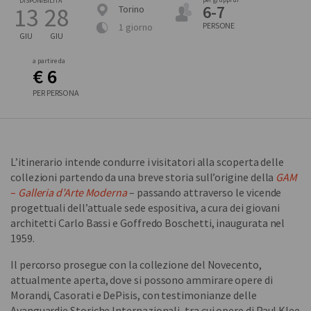
DISPONIBILITÀ
6-7
13
28
Torino
PERSONE
1 giorno
GIU
GIU
a partire da
€ 6
PER PERSONA
L’itinerario intende condurre i visitatori alla scoperta delle
collezioni partendo da una breve storia sull’origine della
GAM
–
Galleria d’Arte Moderna
– passando attraverso le vicende
progettuali dell’attuale sede espositiva, a cura dei giovani
architetti Carlo Bassi e Goffredo Boschetti, inaugurata nel
1959.
Il percorso prosegue con la collezione del Novecento,
attualmente aperta, dove si possono ammirare opere di
Morandi, Casorati e DePisis, con testimonianze delle
Avanguardie Storiche Internazionali, tra cui opere di Paul Klee