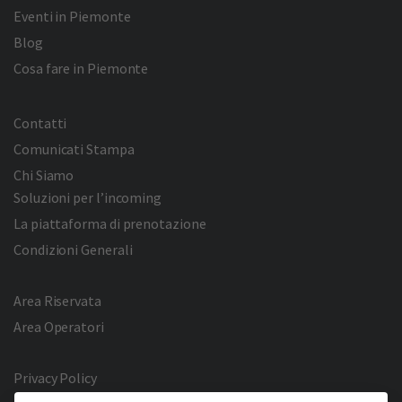
Eventi in Piemonte
Blog
Cosa fare in Piemonte
Contatti
Comunicati Stampa
Chi Siamo
Soluzioni per l’incoming
La piattaforma di prenotazione
Condizioni Generali
Area Riservata
Area Operatori
Privacy Policy