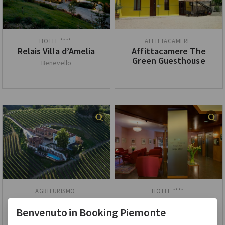
Relais Villa d’Amelia
Affittacamere The
Green Guesthouse
Benevello
Villa Tiboldi
Hotel Savona
Benvenuto in Booking Piemonte
Canale
Alba