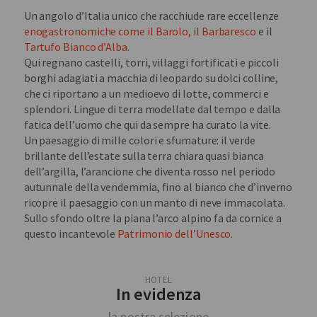
Un angolo d’Italia unico che racchiude rare eccellenze
enogastronomiche come il Barolo, il Barbaresco
e il
Tartufo Bianco d’Alba
.
Qui regnano castelli, torri, villaggi fortificati e piccoli
borghi adagiati a macchia di leopardo su dolci colline,
che ci riportano a un medioevo di lotte, commerci e
splendori. Lingue di terra modellate dal tempo e dalla
fatica dell’uomo che qui da sempre ha curato la vite.
Un paesaggio di mille colori e sfumature: il verde
brillante dell’estate sulla terra chiara quasi bianca
dell’argilla, l’arancione che diventa rosso nel periodo
autunnale della vendemmia, fino al bianco che d’inverno
ricopre il paesaggio con un manto di neve immacolata.
Sullo sfondo oltre la piana l’arco alpino fa da cornice a
questo incantevole
Patrimonio dell’Unesco
.
HOTEL
In evidenza
la nostra selezione