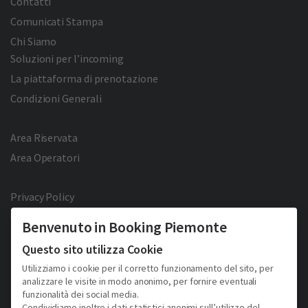
Contatti
Comunicati Stampa
Chi Siamo
Soluzioni per l’incoming
La piattaforma di prenotazione
Condizioni Generali
Area Riservata
Area Operatori
Privacy Policy
Cookie Policy
Benvenuto in Booking Piemonte
Facebook
Twitter
YouTube
Pinterest
Questo sito utilizza Cookie
Utilizziamo i cookie per il corretto funzionamento del sito, per
analizzare le visite in modo anonimo, per fornire eventuali
funzionalità dei social media.
Condividiamo inoltre i dati statistici anonimi sull’utilizzo del