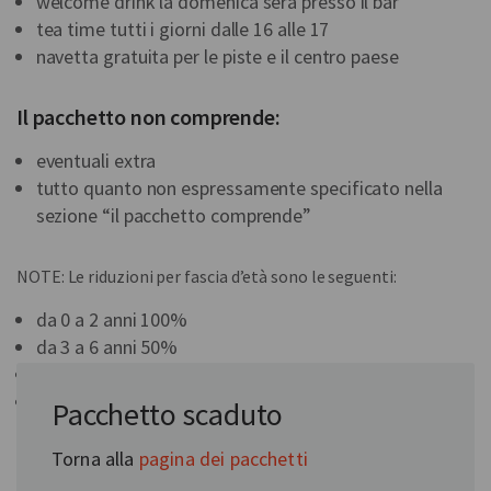
welcome drink la domenica sera presso il bar
tea time tutti i giorni dalle 16 alle 17
navetta gratuita per le piste e il centro paese
Il pacchetto non comprende:
eventuali extra
tutto quanto non espressamente specificato nella
sezione “il pacchetto comprende”
NOTE: Le riduzioni per fascia d’età sono le seguenti:
da 0 a 2 anni 100%
da 3 a 6 anni 50%
da 7 a 11 anni 30%
sconto terzo e quarto letto adulti del 10%
Pacchetto scaduto
Torna alla
pagina dei pacchetti