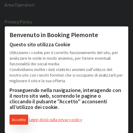
Area Operatori
Privacy Policy
Cookie Policy
Benvenuto in Booking Piemonte
Facebook
Twitter
YouTube
Pinterest
Questo sito utilizza Cookie
Utilizziamo i cookie per il corretto funzionamento del sito, per
analizzare le visite in modo anonimo, per fornire eventuali
funzionalità dei social media.
Condividiamo inoltre i dati statistici anonimi sull’utilizzo del
nostro sito con i nostri fornitori che si occupano di analizzarli per
migliorare il sito e la sua offerta.
2026 © Copyright - Turismo Alpmed S.r.l.
Cap. Soc. € 40.000 I.V. - P.IVA IT10807510010 - R.E.A TO 1163413
Proseguendo nella navigazione, interagendo con
Via Giuseppe Pomba, 23, 10123, Torino, (Italy)
il nostro sito web, scorrendo le pagine o
Tel. (+39) 331 9879633
cliccando il pulsante "Accetto" acconsenti
all’utilizzo dei cookie.
Accetto
Leggi di più sulla privacy policy
Consulenza web & soluzioni e-commerce di Schiavone&Guga