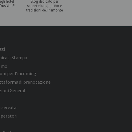
gli hotel
Blog dedicato per
 TrustYou®
scoprire luoghi, cibo e
tradizioni del Piemonte
tti
icati Stampa
iamo
oni per l’incoming
attaforma di prenotazione
ioni Generali
iservata
Operatori