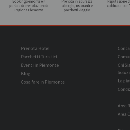
Bookingpiemonte è il
Prenota in sicurezza
Reputazione de
portale di prenotazioni di
alberghi, ristoranti e
certificata con
Regione Piemonte
pacchetti viaggio
Prenota Hotel
Conta
Pacchetti Turistici
Comun
Eventi in Piemonte
Chi S
Soluzi
Blog
La pi
Cosa fare in Piemonte
Condiz
Area R
Area 