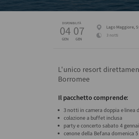
DISPONIBILITÀ
04
07
Lago Maggiore, S
3 notti
GEN
GEN
L'unico resort direttament
Borromee
Il pacchetto comprende:
3 notti in camera doppia e linea 
colazione a buffet inclusa
party e concerto sabato 4 genna
cenone della Befana domenica 5