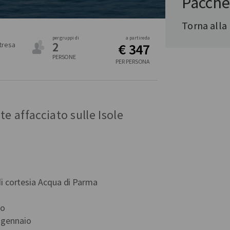
Pacche
Torna alla
per gruppi di
a partire da
2
tresa
€ 347
PERSONE
PER PERSONA
e affacciato sulle Isole
di cortesia Acqua di Parma
io
 gennaio