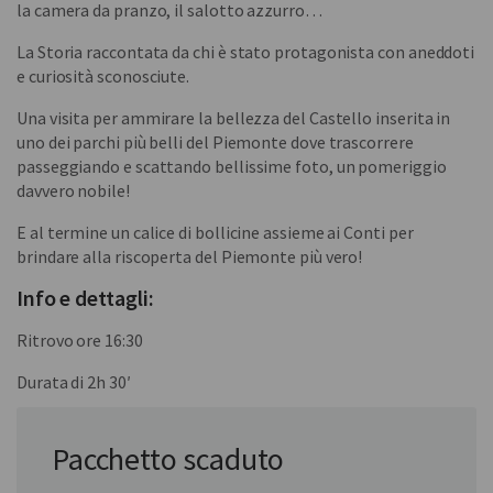
la camera da pranzo, il salotto azzurro…
La Storia raccontata da chi è stato protagonista con aneddoti
e curiosità sconosciute.
Una visita per ammirare la bellezza del Castello inserita in
uno dei parchi più belli del Piemonte dove trascorrere
passeggiando e scattando bellissime foto, un pomeriggio
davvero nobile!
E al termine un calice di bollicine assieme ai Conti per
brindare alla riscoperta del Piemonte più vero!
Info e dettagli:
Ritrovo ore 16:30
Durata di 2h 30′
In collaborazione con:
Pacchetto scaduto
Somewhere