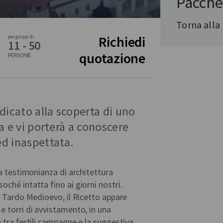
Pacche
Torna alla
Richiedi
per gruppi di
11 - 50
quotazione
PERSONE
dicato alla scoperta di uno
ia e vi porterà a conoscere
d inaspettata.
ma testimonianza di architettura
ché intatta fino ai giorni nostri.
l Tardo Medioevo, il Ricetto appare
 torri di avvistamento, in una
 tra fertili campagne e la suggestiva