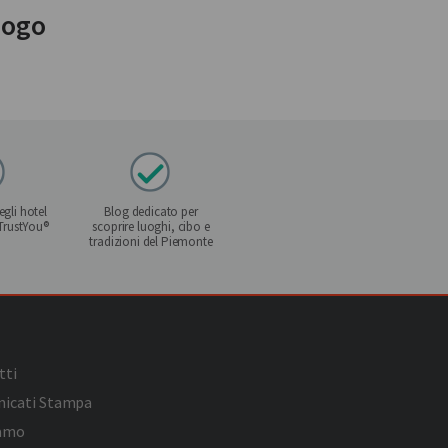
logo
gli hotel
Blog dedicato per
 TrustYou®
scoprire luoghi, cibo e
tradizioni del Piemonte
tti
icati Stampa
iamo