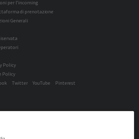
oni per l’incoming
attaforma di prenotazione
ioni Generali
iservata
Operatori
y Policy
 Policy
ook
Twitter
YouTube
Pinterest
dia.