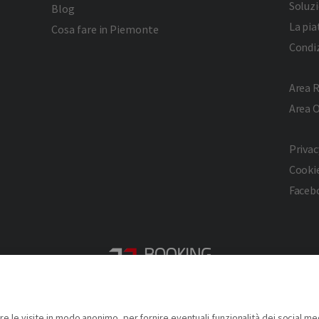
Soluzi
Blog
La pi
Cosa fare in Piemonte
Condiz
Area R
Area 
Privac
Cookie
Faceb
2026 © Copyright - Turismo Alpmed S.r.l.
Cap. Soc. € 40.000 I.V. - P.IVA IT10807510010 - R.E.A TO 1163413
re le visite in modo anonimo, per fornire eventuali funzionalità dei social me