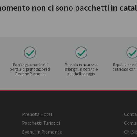
momento non ci sono pacchetti in cata
Bookingpiemonte è il
Prenota in sicurezza
Reputazione de
portale di prenotazioni di
alberghi, ristoranti e
certificata con
Regione Piemonte
pacchetti viaggio
Prenota Hotel
Conta
Pacchetti Turistici
Comun
Eventi in Piemonte
Chi S