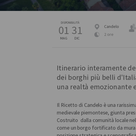
DISPONIBILITÀ
01
31
Candelo
2 ore
MAG
DIC
Itinerario interamente de
dei borghi più belli d'Ital
una realtà emozionante e
Il Ricetto di Candelo è una rarissi
medievale piemontese, giunta presso
Costruito dalla comunità locale ne
come un borgo fortificato da mura e
posizione strategica e scenografica