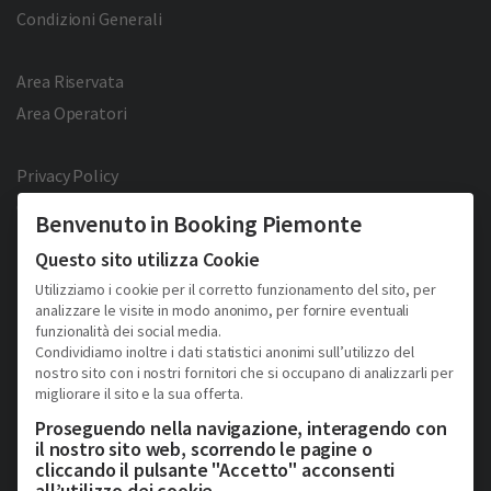
Condizioni Generali
Area Riservata
Area Operatori
Privacy Policy
Cookie Policy
Benvenuto in Booking Piemonte
Facebook
Twitter
YouTube
Pinterest
Questo sito utilizza Cookie
Utilizziamo i cookie per il corretto funzionamento del sito, per
analizzare le visite in modo anonimo, per fornire eventuali
funzionalità dei social media.
Condividiamo inoltre i dati statistici anonimi sull’utilizzo del
nostro sito con i nostri fornitori che si occupano di analizzarli per
migliorare il sito e la sua offerta.
2026 © Copyright - Turismo Alpmed S.r.l.
Cap. Soc. € 40.000 I.V. - P.IVA IT10807510010 - R.E.A TO 1163413
Proseguendo nella navigazione, interagendo con
Via Giuseppe Pomba, 23, 10123, Torino, (Italy)
il nostro sito web, scorrendo le pagine o
Tel. (+39) 331 9879633
cliccando il pulsante "Accetto" acconsenti
all’utilizzo dei cookie.