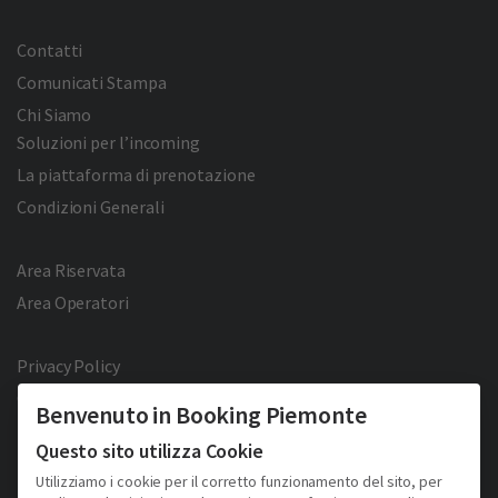
Contatti
Comunicati Stampa
Chi Siamo
Soluzioni per l’incoming
La piattaforma di prenotazione
Condizioni Generali
Area Riservata
Area Operatori
Privacy Policy
Cookie Policy
Benvenuto in Booking Piemonte
Facebook
Twitter
YouTube
Pinterest
Questo sito utilizza Cookie
Utilizziamo i cookie per il corretto funzionamento del sito, per