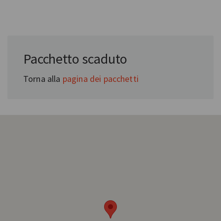
In collaborazione con:
Pacchetto scaduto
CulturalWay
Torna alla
pagina dei pacchetti