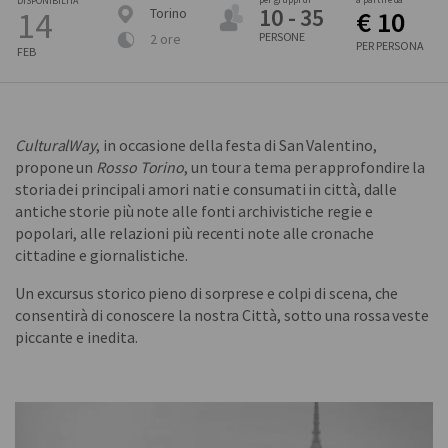
DISPONIBILITÀ
10 - 35
14
Torino
€ 10
PERSONE
2 ore
PER PERSONA
FEB
CulturalWay
, in occasione della festa di San Valentino,
propone un
Rosso Torino
, un tour a tema per approfondire la
storia dei principali amori nati e consumati in città, dalle
antiche storie più note alle fonti archivistiche regie e
popolari, alle relazioni più recenti note alle cronache
cittadine e giornalistiche.
Un excursus storico pieno di sorprese e colpi di scena, che
consentirà di conoscere la nostra Città, sotto una rossa veste
piccante e inedita.