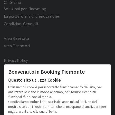
Chi Siamo
Soluzioni per l’incoming
La piattaforma di prenotazione
Condizioni Generali
Area Riservata
Area Operatori
Privacy Policy
Cookie Policy
Benvenuto in Booking Piemonte
Facebook
Twitter
YouTube
Pinterest
Questo sito utilizza Cookie
Utilizziamo i cookie per il corretto funzionamento del sito, per
analizzare le visite in modo anonimo, per fornire eventuali
funzionalità dei social media.
Condividiamo inoltre i dati statistici anonimi sull’utilizzo del
nostro sito con i nostri fornitori che si occupano di analizzarli per
migliorare il sito e la sua offerta.
2026 © Copyright - Turismo Alpmed S.r.l.