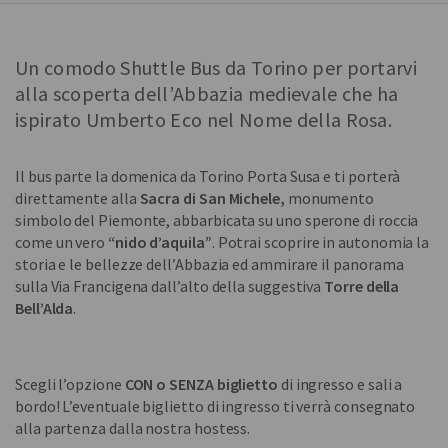
Un comodo Shuttle Bus da Torino per portarvi
alla scoperta dell’Abbazia medievale che ha
ispirato Umberto Eco nel Nome della Rosa.
Il bus parte la domenica da Torino Porta Susa e ti porterà
direttamente alla
Sacra di San Michele,
monumento
simbolo del Piemonte, abbarbicata su uno sperone di roccia
come un vero
“nido d’aquila”
. Potrai scoprire in autonomia la
storia e le bellezze dell’Abbazia ed ammirare il panorama
sulla Via Francigena dall’alto della suggestiva
Torre della
Bell’Alda
.
Scegli l’opzione
CON o SENZA biglietto
di ingresso e sali a
bordo! L’eventuale biglietto di ingresso ti verrà consegnato
alla partenza dalla nostra hostess.