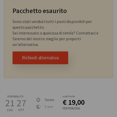
Pacchetto esaurito
Sono stati venduti tutti i posti disponibili per
questo pacchetto.
Sei interessato a qualcosa di simile? Contattaci e
faremo del nostro meglio per proporti
un'alternativa.
Richiedi alternativa
a partire da
DISPONIBILITÀ
21
27
Torino
€ 19,00
5 ore
PER PERSONA
LUG
OTT