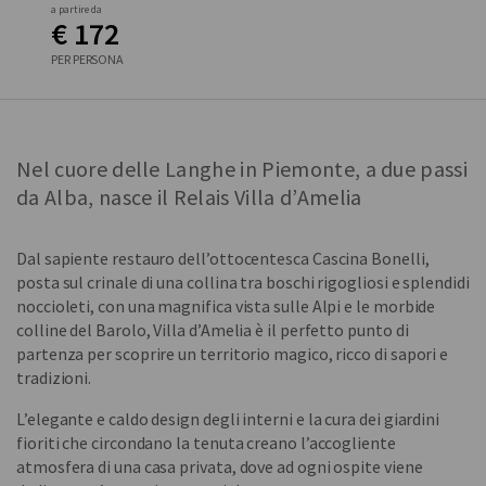
a partire da
€ 172
PER PERSONA
Nel cuore delle Langhe in Piemonte, a due passi
da Alba, nasce il Relais Villa d’Amelia
Dal sapiente restauro dell’ottocentesca Cascina Bonelli,
posta sul crinale di una collina tra boschi rigogliosi e splendidi
noccioleti, con una magnifica vista sulle Alpi e le morbide
colline del Barolo, Villa d’Amelia è il perfetto punto di
partenza per scoprire un territorio magico, ricco di sapori e
tradizioni.
L’elegante e caldo design degli interni e la cura dei giardini
fioriti che circondano la tenuta creano l’accogliente
atmosfera di una casa privata, dove ad ogni ospite viene