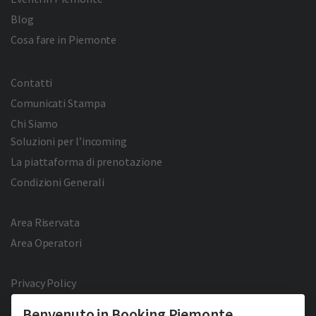
Blog
Cosa fare in Piemonte
Contatti
Comunicati Stampa
Chi Siamo
Soluzioni per l’incoming
La piattaforma di prenotazione
Condizioni Generali
Area Riservata
Area Operatori
Privacy Policy
Cookie Policy
Benvenuto in Booking Piemonte