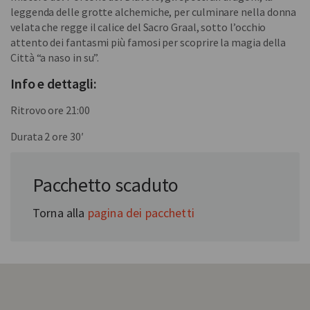
leggenda delle grotte alchemiche, per culminare nella donna
velata che regge il calice del Sacro Graal, sotto l’occhio
attento dei fantasmi più famosi per scoprire la magia della
Città “a naso in su”.
Info e dettagli:
Ritrovo ore 21:00
Durata 2 ore 30′
In collaborazione con:
Pacchetto scaduto
Somewhere
Torna alla
pagina dei pacchetti