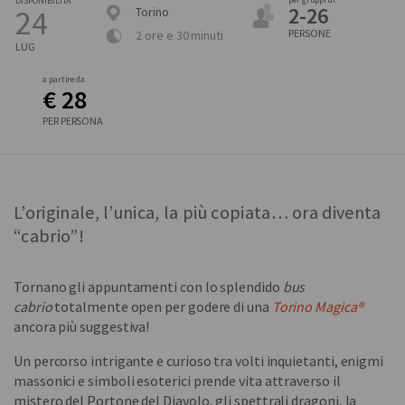
DISPONIBILITÀ
2-26
24
Torino
PERSONE
2 ore e 30 minuti
LUG
a partire da
€ 28
PER PERSONA
L’originale, l’unica, la più copiata… ora diventa
“cabrio”!
Tornano gli appuntamenti con lo splendido
bus
cabrio
totalmente open per godere di una
Torino Magica®
ancora più suggestiva!
Un percorso intrigante e curioso tra volti inquietanti, enigmi
massonici e simboli esoterici prende vita attraverso il
mistero del Portone del Diavolo, gli spettrali dragoni, la