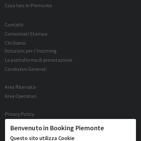
Cosa fare in Piemonte
Contatti
Comunicati Stampa
Chi Siamo
Soluzioni per l’incoming
La piattaforma di prenotazione
Condizioni Generali
Area Riservata
Area Operatori
Privacy Policy
Cookie Policy
Benvenuto in Booking Piemonte
Facebook
Twitter
YouTube
Pinterest
Questo sito utilizza Cookie