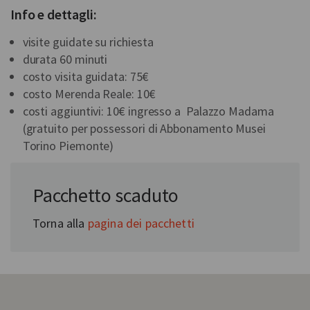
Info e dettagli:
visite guidate su richiesta
durata 60 minuti
costo visita guidata: 75€
costo Merenda Reale: 10€
costi aggiuntivi: 10€ ingresso a Palazzo Madama
(gratuito per possessori di Abbonamento Musei
Torino Piemonte)
In collaborazione con:
Pacchetto scaduto
Theatrum Sabaudiae
Torna alla
pagina dei pacchetti