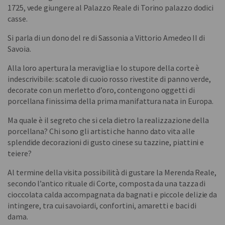
1725, vede giungere al Palazzo Reale di Torino palazzo dodici
casse.
Si parla di un dono del re di Sassonia a Vittorio Amedeo II di
Savoia.
Alla loro apertura la meraviglia e lo stupore della corte è
indescrivibile: scatole di cuoio rosso rivestite di panno verde,
decorate con un merletto d’oro, contengono oggetti di
porcellana finissima della prima manifattura nata in Europa.
Ma quale è il segreto che si cela dietro la realizzazione della
porcellana? Chi sono gli artisti che hanno dato vita alle
splendide decorazioni di gusto cinese su tazzine, piattini e
teiere?
Al termine della visita possibilità di gustare la Merenda Reale,
secondo l’antico rituale di Corte, composta da una tazza di
cioccolata calda accompagnata da bagnati e piccole delizie da
intingere, tra cui savoiardi, confortini, amaretti e baci di
dama.