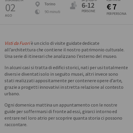
DISPONIBILITÀ
6-12
02
Torino
€ 7
PERSONE
90 minuti
PER PERSONA
AGO
Visti da Fuori
è un ciclo di visite guidate dedicate
all’architettura che contiene il nostro patrimonio culturale.
Una serie di itinerari che analizzano l’esterno del museo.
In alcuni casi si tratta di edifici storici, nati per usi totalmente
diversi e diventati solo in seguito musei, altri invece sono
stati realizzati appositamente per contenere opere d’arte,
grazie a progetti innovativi in stretta relazione al contesto
urbano.
Ogni domenica mattina un appuntamento con le nostre
guide per soffermarsi di fronte ad essi, girarci intorno ed
entrare nel loro atrio per scoprire quanta storia ci possono
raccontare.