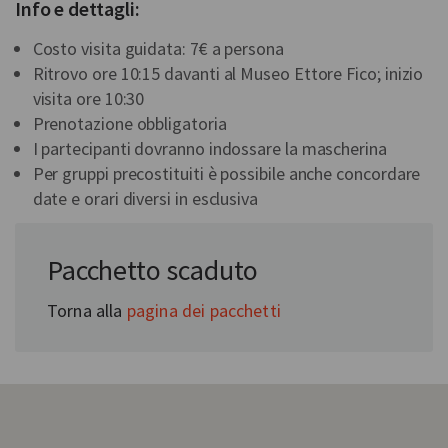
Info e dettagli:
Costo visita guidata: 7€ a persona
Ritrovo ore 10:15 davanti al Museo Ettore Fico; inizio
visita ore 10:30
Prenotazione obbligatoria
I partecipanti dovranno indossare la mascherina
Per gruppi precostituiti è possibile anche concordare
date e orari diversi in esclusiva
In collaborazione con:
Pacchetto scaduto
Theatrum Sabaudiae
Torna alla
pagina dei pacchetti