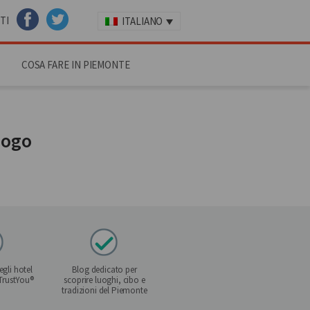
TI
ITALIANO
FACEBOOK
TWITTER
COSA FARE IN PIEMONTE
logo
gli hotel
Blog dedicato per
 TrustYou®
scoprire luoghi, cibo e
tradizioni del Piemonte