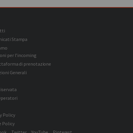
tti
icati Stampa
iamo
oni per l’incoming
attaforma di prenotazione
ioni Generali
iservata
Operatori
y Policy
 Policy
ook
Twitter
YouTube
Pinterest