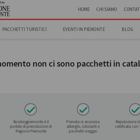
4 da
HOME
CHI SIAMO
CONTAT
PACCHETTI TURISTICI
EVENTI IN PIEMONTE
BLOG
momento non ci sono pacchetti in cata
Bookingpiemonte è il
Prenota in sicurezza
Reputazione de
portale di prenotazioni di
alberghi, ristoranti e
certificata con
Regione Piemonte
pacchetti viaggio