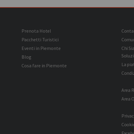
Prenota Hotel
Conta
Pacchetti Turistici
Comun
Eventi in Piemonte
Chi S
Soluzi
Blog
La pi
Cosa fare in Piemonte
Condiz
Area R
Area 
Privac
Cookie
Faceb