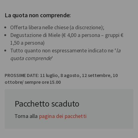
La quota non comprende:
Offerta libera nelle chiese (a discrezione);
Degustazione di Miele (€ 4,00 a persona – gruppi €
1,50 a persona)
Tutto quanto non espressamente indicato ne ‘
la
quota comprende
‘
PROSSIME DATE: 11 luglio, 8 agosto, 12 settembre, 10
ottobre/ sempre ore 15.00
In collaborazione con:
Pacchetto scaduto
Discovery Alto Piemonte
Torna alla
pagina dei pacchetti