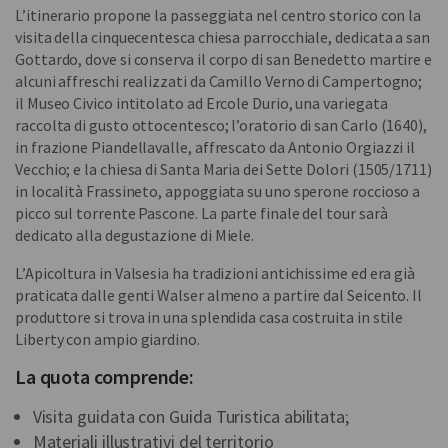
L’itinerario propone la passeggiata nel centro storico con la
visita della cinquecentesca chiesa parrocchiale, dedicata a san
Gottardo, dove si conserva il corpo di san Benedetto martire e
alcuni affreschi realizzati da Camillo Verno di Campertogno;
il Museo Civico intitolato ad Ercole Durio, una variegata
raccolta di gusto ottocentesco; l’oratorio di san Carlo (1640),
in frazione Piandellavalle, affrescato da Antonio Orgiazzi il
Vecchio; e la chiesa di Santa Maria dei Sette Dolori (1505/1711)
in località Frassineto, appoggiata su uno sperone roccioso a
picco sul torrente Pascone. La parte finale del tour sarà
dedicato alla degustazione di Miele.
L’Apicoltura in Valsesia ha tradizioni antichissime ed era già
praticata dalle genti Walser almeno a partire dal Seicento. Il
produttore si trova in una splendida casa costruita in stile
Liberty con ampio giardino.
La quota comprende:
Visita guidata con Guida Turistica abilitata;
Materiali illustrativi del territorio