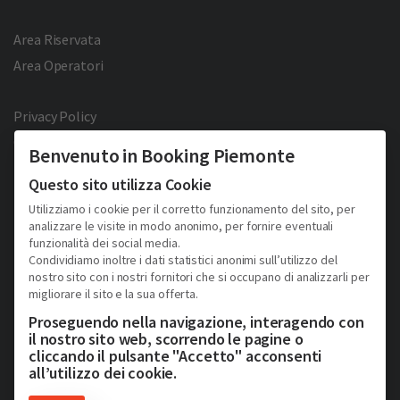
Area Riservata
Area Operatori
Privacy Policy
Cookie Policy
Benvenuto in Booking Piemonte
Facebook
Twitter
YouTube
Pinterest
Questo sito utilizza Cookie
Utilizziamo i cookie per il corretto funzionamento del sito, per
analizzare le visite in modo anonimo, per fornire eventuali
funzionalità dei social media.
Condividiamo inoltre i dati statistici anonimi sull’utilizzo del
nostro sito con i nostri fornitori che si occupano di analizzarli per
migliorare il sito e la sua offerta.
2026 © Copyright - Turismo Alpmed S.r.l.
Cap. Soc. € 40.000 I.V. - P.IVA IT10807510010 - R.E.A TO 1163413
Proseguendo nella navigazione, interagendo con
Via Giuseppe Pomba, 23, 10123, Torino, (Italy)
il nostro sito web, scorrendo le pagine o
Tel. (+39) 331 9879633
cliccando il pulsante "Accetto" acconsenti
all’utilizzo dei cookie.