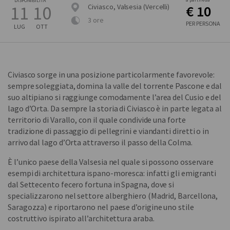
DISPONIBILITÀ
11
10
Civiasco, Valsesia (Vercelli)
€ 10
3 ore
PER PERSONA
LUG
OTT
Civiasco sorge in una posizione particolarmente favorevole:
sempre soleggiata, domina la valle del torrente Pascone e dal
suo altipiano si raggiunge comodamente l’area del Cusio e del
lago d’Orta. Da sempre la storia di Civiasco è in parte legata al
territorio di Varallo, con il quale condivide una forte
tradizione di passaggio di pellegrini e viandanti diretti o in
arrivo dal lago d’Orta attraverso il passo della Colma.
È l’unico paese della Valsesia nel quale si possono osservare
esempi di architettura ispano-moresca: infatti gli emigranti
dal Settecento fecero fortuna in Spagna, dove si
specializzarono nel settore alberghiero (Madrid, Barcellona,
Saragozza) e riportarono nel paese d’origine uno stile
costruttivo ispirato all’architettura araba.