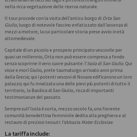
nella ricca vegetazione delle riserva naturale.
Il tour procede con la visita dell’antico borgo di
Orta San
Giulio
, luogo di notevole fascino enfatizzato dall’assenza di
mezzi a motore, la cui particolare storia prese avvio in età
altomedievale.
Capitale di un piccolo e prospero principato vescovile per
quasi un millennio, Orta non può essere compresa a fondo
senza scoprirne il vero cuore pulsante: l’
Isola di San Giulio
. Qui
visse e morì Giulio, prete taumaturgo arrivato anni prima
dalla Grecia; qui i potenti vescovi di Novara edificarono un loro
palazzo; qui fu innalzata una delle pievi più potenti di tutto il
territorio, la Basilica di San Giulio, ricca di importanti
testimonianze del passato.
Sempre sull’Isola è sorta, mezzo secolo fa, una fiorente
comunità benedettina femminile dedita alla preghiera e al
restauro di preziosi tessuti: l’abbazia
Mater Ecclesiae
.
La tariffa include: