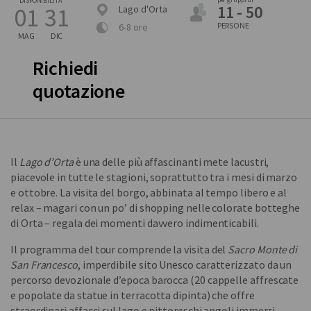
DISPONIBILITÀ
11 - 50
01
31
Lago d'Orta
PERSONE
6-8 ore
MAG
DIC
Richiedi
quotazione
Il
Lago d’Orta
è una delle più affascinanti mete lacustri,
piacevole in tutte le stagioni, soprattutto tra i mesi di marzo
e ottobre. La visita del borgo, abbinata al tempo libero e al
relax – magari con un po’ di shopping nelle colorate botteghe
di Orta – regala dei momenti davvero indimenticabili.
Il programma del tour comprende la visita del
Sacro Monte di
San Francesco
, imperdibile sito Unesco caratterizzato da un
percorso devozionale d’epoca barocca (20 cappelle affrescate
e popolate da statue in terracotta dipinta) che offre
straordinari affacci sul lago e pittoreschi angoli immersi