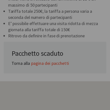
massimo di 50 partecipanti
Tariffa totale 250€; la tariffa a persona varia a
seconda del numero di partecipanti
E’ possibile effettuare una visita ridotta di mezza
giornata alla tariffa totale di 150€
Ritrovo da definire in fase di prenotazione
In collaborazione con:
Pacchetto scaduto
Discovery Alto Piemonte
Torna alla
pagina dei pacchetti