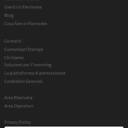
Eventi in Piemonte
Blog
Cosa fare in Piemonte
Contatti
Comunicati Stampa
Chi Siamo
Soluzioni per l’incoming
La piattaforma di prenotazione
Condizioni Generali
Area Riservata
Area Operatori
Privacy Policy