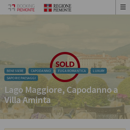
BENESSERE
CAPODANNO
FUGA ROMANTICA
LUXURY
SAPORI E PAESAGGI
Lago Maggiore, Capodanno a
Villa Aminta