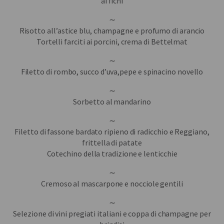
ai fichi
∼
Risotto all’astice blu, champagne e profumo di arancio
Tortelli farciti ai porcini, crema di Bettelmat
∼
Filetto di rombo, succo d’uva,pepe e spinacino novello
∼
Sorbetto al mandarino
∼
Filetto di fassone bardato ripieno di radicchio e Reggiano,
frittella di patate
Cotechino della tradizione e lenticchie
∼
Cremoso al mascarpone e nocciole gentili
∼
Selezione di vini pregiati italiani e coppa di champagne per