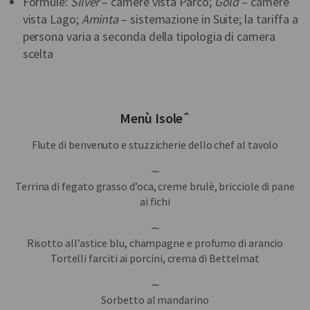
Formule:
Silver
– camere vista Parco;
Gold
– camere
vista Lago;
Aminta
– sistemazione in Suite; la tariffa a
persona varia a seconda della tipologia di camera
scelta
Menù Isoleˆ
Flute di benvenuto e stuzzicherie dello chef al tavolo
∼
Terrina di fegato grasso d’oca, creme brulè, bricciole di pane
ai fichi
∼
Risotto all’astice blu, champagne e profumo di arancio
Tortelli farciti ai porcini, crema di Bettelmat
∼
Sorbetto al mandarino