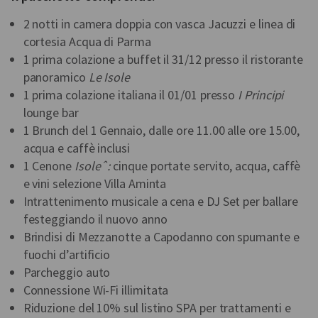
2 notti in camera doppia con vasca Jacuzzi e linea di
cortesia Acqua di Parma
1 prima colazione a buffet il 31/12 presso il ristorante
panoramico
Le Isole
1 prima colazione italiana il 01/01 presso
I Principi
lounge bar
1 Brunch del 1 Gennaio, dalle ore 11.00 alle ore 15.00,
acqua e caffè inclusi
1 Cenone
Isoleˆ:
cinque portate servito, acqua, caffè
e vini selezione Villa Aminta
Intrattenimento musicale a cena e DJ Set per ballare
festeggiando il nuovo anno
Brindisi di Mezzanotte a Capodanno con spumante e
fuochi d’artificio
Parcheggio auto
Connessione Wi-Fi illimitata
Riduzione del 10% sul listino SPA per trattamenti e