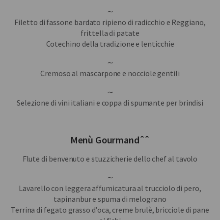
∼
Filetto di fassone bardato ripieno di radicchio e Reggiano,
frittella di patate
Cotechino della tradizione e lenticchie
∼
Cremoso al mascarpone e nocciole gentili
∼
Selezione di vini italiani e coppa di spumante per brindisi
Menù Gourmandˆˆ
Flute di benvenuto e stuzzicherie dello chef al tavolo
∼
Lavarello con leggera affumicatura al trucciolo di pero,
tapinanbur e spuma di melograno
Terrina di fegato grasso d’oca, creme brulè, bricciole di pane