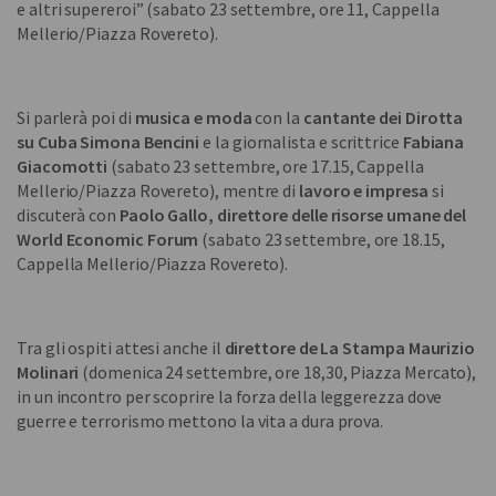
e altri supereroi” (sabato 23 settembre, ore 11, Cappella
Mellerio/Piazza Rovereto).
Si parlerà poi di
musica e moda
con la
cantante dei Dirotta
su Cuba
Simona Bencini
e la giornalista e scrittrice
Fabiana
Giacomotti
(sabato 23 settembre, ore 17.15, Cappella
Mellerio/Piazza Rovereto),
mentre di
lavoro e impresa
si
discuterà con
Paolo Gallo, direttore delle risorse umane del
World Economic Forum
(sabato 23 settembre, ore 18.15,
Cappella Mellerio/Piazza Rovereto).
Tra gli ospiti attesi anche il
direttore de La Stampa Maurizio
Molinari
(domenica 24 settembre,
ore 18,30, Piazza Mercato),
in un incontro
per scoprire la forza della leggerezza dove
guerre e terrorismo mettono la vita a dura prova.