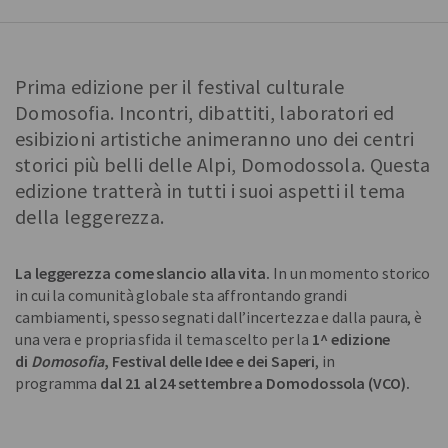
Prima edizione per il festival culturale
Domosofia. Incontri, dibattiti, laboratori ed
esibizioni artistiche animeranno uno dei centri
storici più belli delle Alpi, Domodossola. Questa
edizione tratterà in tutti i suoi aspetti il tema
della leggerezza.
La leggerezza come slancio alla vita.
In un momento storico
in cui la comunità globale sta affrontando grandi
cambiamenti, spesso segnati dall’incertezza e dalla paura, è
una vera e propria sfida il tema scelto per la
1^ edizione
di
Domosofia
, Festival delle Idee e dei Saperi
, in
programma
dal 21 al 24 settembre a Domodossola (VCO).