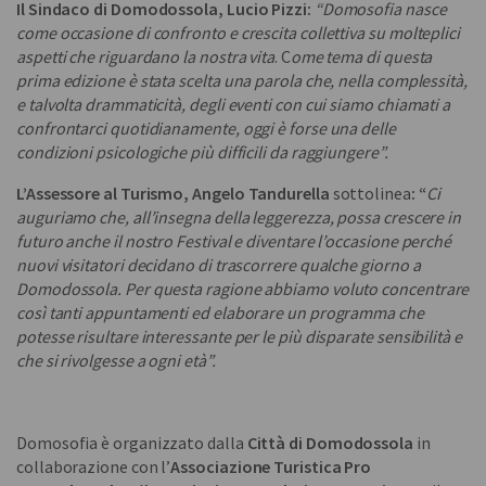
Il Sindaco di Domodossola, Lucio Pizzi:
“Domosofia nasce
come occasione di confronto e crescita collettiva su molteplici
aspetti che riguardano la nostra vita
. C
ome tema di questa
prima edizione è stata scelta una parola che, nella complessità,
e talvolta drammaticità, degli eventi con cui siamo chiamati a
confrontarci quotidianamente, oggi è forse una delle
condizioni psicologiche più difficili da raggiungere”.
L’Assessore al Turismo, Angelo Tandurella
sottolinea
: “
Ci
auguriamo che, all’insegna della leggerezza, possa crescere in
futuro anche il nostro Festival e diventare l’occasione perché
nuovi visitatori decidano di trascorrere qualche giorno a
Domodossola. Per questa ragione abbiamo voluto concentrare
così tanti appuntamenti ed elaborare un programma che
potesse risultare interessante per le più disparate sensibilità e
che si rivolgesse a ogni età”.
Domosofia è organizzato dalla
Città di Domodossola
in
collaborazione con l’
Associazione Turistica Pro