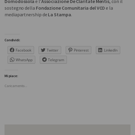
Domodossola
e l’
Associazione De Claritate Mentis
, con il
sostegno della
Fondazione Comunitaria del VCO
e la
mediapartnership de
La Stampa
.
Condividi:
Facebook
Twitter
Pinterest
LinkedIn
WhatsApp
Telegram
Mi piace:
Caricamento...