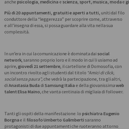
anche
psicologia
,
medicina
e
scienza
,
sport,
musica, moda
e
g
Più di 20 appuntamenti, gratuiti e aperti a tutti,
uniti dal filo
conduttore della “leggerezza” per scoprire come, attraverso
e all’insegna di essa, si possa guardare alla vita nella sua
complessità.
In un’era in cui la comunicazione è dominata dai
social
network
, saranno proprio loro e il modo in cui li usiamo ad
aprire,
giovedì 21 settembre
, il cartellone di Domosofia, con
un incontro rivolto agli studenti dal titolo
“Amici di click,
social senza paura”
, che vedrà la partecipazione, tra gli altri,
di
Anastasia Buda
di
Samsung Italia
e della giovanissima
web
talent Elisa Maino
, che vanta centinaia di migliaia di follower.
Tanti gli ospiti della manifestazione: lo
psichiatra Eugenio
Borgna
e il
filosofo Umberto Galimberti
saranno
protagonisti di due appuntamenti che ruoteranno attorno