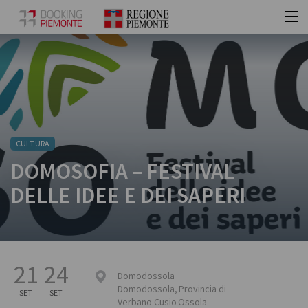
CULTURA
DOMOSOFIA – FESTIVAL
DELLE IDEE E DEI SAPERI
21
24
Domodossola
Domodossola
,
Provincia di
SET
SET
Verbano Cusio Ossola