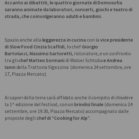
Accanto ai dibattiti, le quattro giornate di Domosofia
saranno animate da laboratori, concerti, giochi e teatro di
strada, che coinvolgeranno adulti e bambini.
Spazio anche alla
leggerezza in cucina
con la
vice presidente
di Slow Food Cinzia Scaffidi
, lo chef
Giorgio
Bartolucci
,
Massimo Sartoretti
, ristoratore, e un confronto
tra gli
chef Matteo Sormani
di
Walser Schtuba
e Andrea
Ianni
della Trattoria Vigezzina (domenica 24 settembre,
ore
17, Piazza Mercato).
Ai sapori della terra sarà affidato anche il compito di chiudere
la 1^ edizione del festival, con un
brindisi finale
(domenica 24
settembre, ore 19.30, Piazza Mercato) accompagnato dalle
proposte degli
chef di “Cooking for Alp”
.