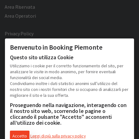
Area Riservata
Area Operatori
Privacy Policy
Cookie Policy
Benvenuto in Booking Piemonte
Facebook
Twitter
YouTube
Pinterest
Questo sito utilizza Cookie
Utilizziamo i cookie per il corretto funzionamento del sito, per
analizzare le visite in modo anonimo, per fornire eventuali
funzionalità dei social media.
Condividiamo inoltre i dati statistici anonimi sull’utilizzo del
nostro sito con i nostri fornitori che si occupano di analizzarli per
migliorare il sito e la sua offerta.
2026 © Copyright - Turismo Alpmed S.r.l.
Cap. Soc. € 40.000 I.V. - P.IVA IT10807510010 - R.E.A TO 1163413
Proseguendo nella navigazione, interagendo con
Via Giuseppe Pomba, 23, 10123, Torino, (Italy)
il nostro sito web, scorrendo le pagine o
Tel. (+39) 331 9879633
cliccando il pulsante "Accetto" acconsenti
all’utilizzo dei cookie.
Accetto
Leggi di più sulla privacy policy
Consulenza web & soluzioni e-commerce di Schiavone&Guga