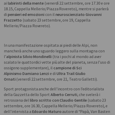
ai
labirinti della mente
(venerdì 22 settembre, ore 17.30 e ore
18.15, Cappella Mellerio/Piazza Rovereto),
mentre si parlerà
di
pensieri ed emozioni
con il
neuroscienziato Giovanni
Frazzetto
(sabato 23 settembre, ore 19, Cappella
Mellerio/Piazza Rovereto).
In una manifestazione ospitata ai piedi delle Alpi, non
mancherà anche uno sguardo leggero sulla montagna con
l’
alpinista Silvio Mondinelli
(tra i pochi al mondo ad aver
scalato le quattordici vette più alte del pianeta, senza l’uso di
ossigeno supplementare), il
campione di Sci
Alpinismo
Damiano Lenzi
e di
Ultra Trail Giulio
Ornati
(venerdì 22 settembre, ore 21, Teatro Galletti).
Sport protagonista anche dell’incontro con l’editorialista
della Gazzetta dello Sport
Alberto Cerruti
, che svelerà i
retroscena del
libro scritto con Claudio Gentile
(sabato 23
settembre, ore 16.30, Cappella Mellerio/Piazza Rovereto), e
dell’intervista a
Edoardo Maturo
autore di “Papà, Van Basten