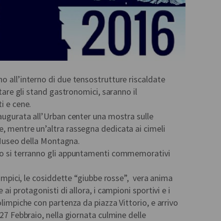
o all’interno di due tensostrutture riscaldate
itare gli stand gastronomici, saranno il
i e cene.
naugurata all’Urban center una mostra sulle
, mentre un’altra rassegna dedicata ai cimeli
l Museo della Montagna.
io si terranno gli appuntamenti commemorativi
olimpici, le cosiddette “giubbe rosse”, vera anima
 ai protagonisti di allora, i campioni sportivi e i
olimpiche con partenza da piazza Vittorio, e arrivo
 27 Febbraio, nella giornata culmine delle