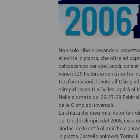
Non solo cibo e bevande vi aspettan
allestite in piazza, che oltre ad osp
palcoscenico per spettacoli, concert
Venerdì 19 Febbraio verrà inoltre i
trasformazioni dovute all’Olimpiade
olimpici raccolti a Exilles, aprirà a
Nelle giornate del 26-27-28 Febbra
delle Olimpiadi invernali.
La sfilata dei dieci mila volontari 
dei Giochi Olimpici del 2006, insieme
sindaci delle città olimpiche e para
in piazza Castello animerà Torino il