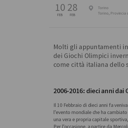
10
28
Torino
Torino
,
Provincia 
FEB
FEB
Molti gli appuntamenti i
dei Giochi Olimpici inver
come città italiana dello 
2006-2016: dieci anni dai G
Il 10 Febbraio di dieci anni fa veniv
l’evento mondiale che ha cambiato i
una vera e propria capitale sportiva,
Per l’occasione, a partire da Mercol