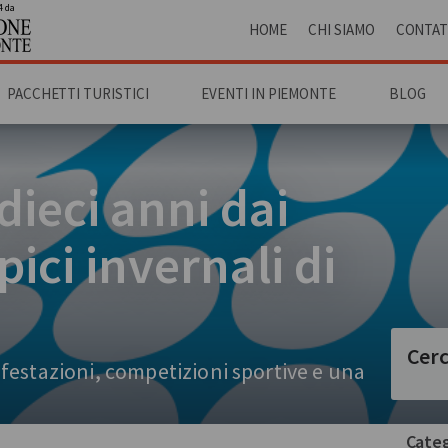
4 da
HOME
CHI SIAMO
CONTAT
PACCHETTI TURISTICI
EVENTI IN PIEMONTE
BLOG
dieci anni dai
ici invernali di
Cerc
estazioni, competizioni sportive e una
Categ