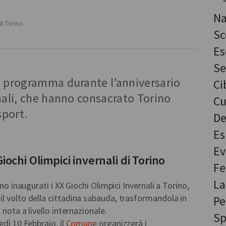
Na
di Torino
Sc
Es
Se
n programma durante l’anniversario
Ci
nali, che hanno consacrato Torino
Cu
sport.
De
Es
Ev
iochi Olimpici invernali di Torino
Fe
La
ano inaugurati i XX Giochi Olimpici Invernali a Torino,
l volto della cittadina sabauda, trasformandola in
Pe
 nota a livello internazionale.
Sp
edì 10 Febbraio, il
Comune
organizzerà i