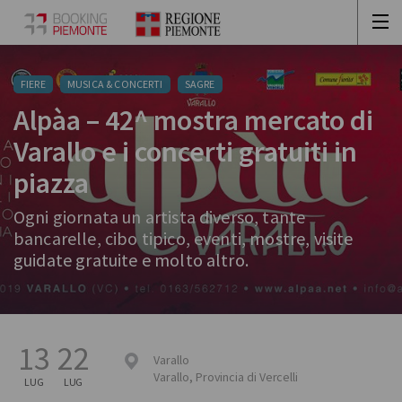
FIERE
MUSICA & CONCERTI
SAGRE
Alpàa – 42^ mostra mercato di
Varallo e i concerti gratuiti in
piazza
Ogni giornata un artista diverso, tante
bancarelle, cibo tipico, eventi, mostre, visite
guidate gratuite e molto altro.
13
22
Varallo
Varallo
,
Provincia di Vercelli
LUG
LUG