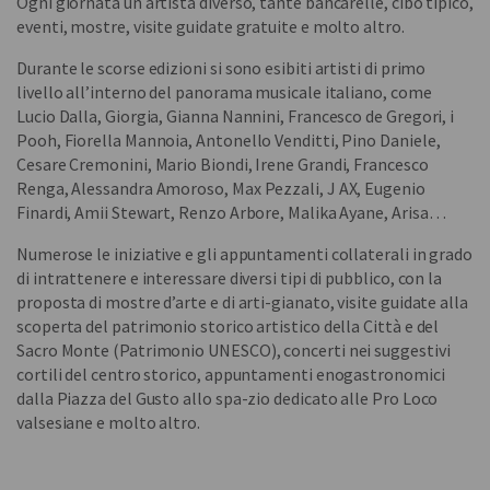
Ogni giornata un artista diverso, tante bancarelle, cibo tipico,
eventi, mostre, visite guidate gratuite e molto altro.
Durante le scorse edizioni si sono esibiti artisti di primo
livello all’interno del panorama musicale italiano, come
Lucio Dalla, Giorgia, Gianna Nannini, Francesco de Gregori, i
Pooh, Fiorella Mannoia, Antonello Venditti, Pino Daniele,
Cesare Cremonini, Mario Biondi, Irene Grandi, Francesco
Renga, Alessandra Amoroso, Max Pezzali, J AX, Eugenio
Finardi, Amii Stewart, Renzo Arbore, Malika Ayane, Arisa…
Numerose le iniziative e gli appuntamenti collaterali in grado
di intrattenere e interessare diversi tipi di pubblico, con la
proposta di mostre d’arte e di arti-gianato, visite guidate alla
scoperta del patrimonio storico artistico della Città e del
Sacro Monte (Patrimonio UNESCO), concerti nei suggestivi
cortili del centro storico, appuntamenti enogastronomici
dalla Piazza del Gusto allo spa-zio dedicato alle Pro Loco
valsesiane e molto altro.