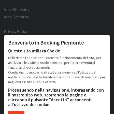
Area Riservata
Area Operatori
Privacy Policy
Cookie Policy
Benvenuto in Booking Piemonte
Facebook
Twitter
YouTube
Pinterest
Questo sito utilizza Cookie
Utilizziamo i cookie per il corretto funzionamento del sito, per
analizzare le visite in modo anonimo, per fornire eventuali
funzionalità dei social media.
Condividiamo inoltre i dati statistici anonimi sull’utilizzo del
nostro sito con i nostri fornitori che si occupano di analizzarli per
migliorare il sito e la sua offerta.
2026 © Copyright - Turismo Alpmed S.r.l.
Cap. Soc. € 40.000 I.V. - P.IVA IT10807510010 - R.E.A TO 1163413
Proseguendo nella navigazione, interagendo con
Via Giuseppe Pomba, 23, 10123, Torino, (Italy)
il nostro sito web, scorrendo le pagine o
Tel. (+39) 331 9879633
cliccando il pulsante "Accetto" acconsenti
all’utilizzo dei cookie.