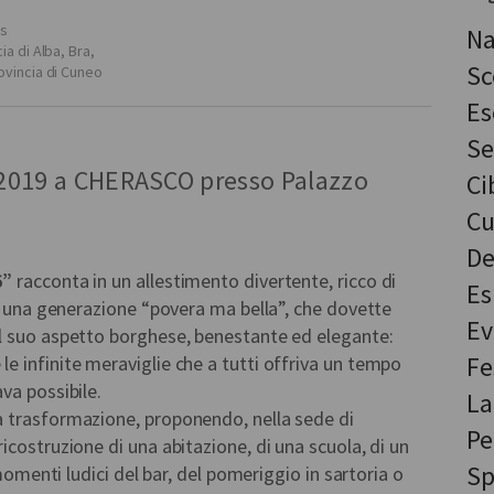
is
Na
ia di Alba, Bra,
Sc
ovincia di Cuneo
Es
Se
o 2019 a CHERASCO presso Palazzo
Ci
Cu
De
6”
racconta in un allestimento divertente, ricco di
Es
di una generazione “povera ma bella”, che dovette
Ev
l suo aspetto borghese, benestante ed elegante:
Fe
 infinite meraviglie che a tutti offriva un tempo
va possibile.
La
 trasformazione, proponendo, nella sede di
Pe
a ricostruzione di una abitazione, di una scuola, di un
Sp
 momenti ludici del bar, del pomeriggio in sartoria o