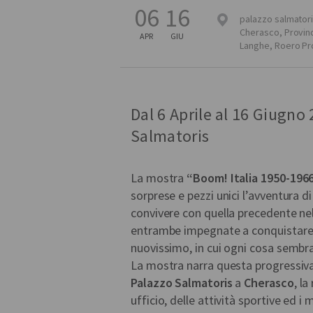
06
16
palazzo salmator
Cherasco
,
Provinc
APR
GIU
Langhe, Roero
Pr
Dal 6 Aprile al 16 Giugn
Salmatoris
La mostra
“Boom! Italia 1950-196
sorprese e pezzi unici l’avventura 
convivere con quella precedente ne
entrambe impegnate a conquistare le
nuovissimo, in cui ogni cosa sembra
La mostra narra questa progressiva
Palazzo Salmatoris
a
Cherasco
, l
ufficio, delle attività sportive ed i