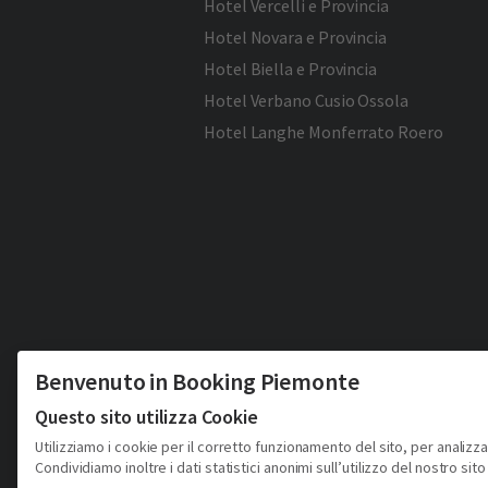
Hotel Vercelli e Provincia
Hotel Novara e Provincia
Hotel Biella e Provincia
Hotel Verbano Cusio Ossola
Hotel Langhe Monferrato Roero
Benvenuto in Booking Piemonte
Questo sito utilizza Cookie
Utilizziamo i cookie per il corretto funzionamento del sito, per analizza
Condividiamo inoltre i dati statistici anonimi sull’utilizzo del nostro sito 