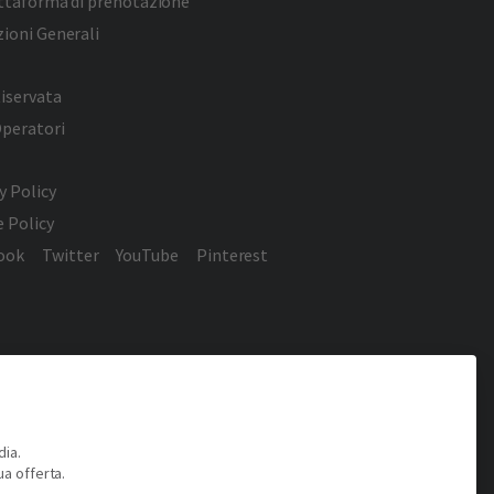
attaforma di prenotazione
ioni Generali
iservata
Operatori
y Policy
 Policy
ook
Twitter
YouTube
Pinterest
dia.
ua offerta.