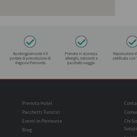
Bookingpiemonte è il
Prenota in sicurezza
Reputazione de
portale di prenotazioni di
alberghi, ristoranti e
certificata con
Regione Piemonte
pacchetti viaggio
Prenota Hotel
Conta
Pacchetti Turistici
Comun
Eventi in Piemonte
Chi S
Soluzi
Blog