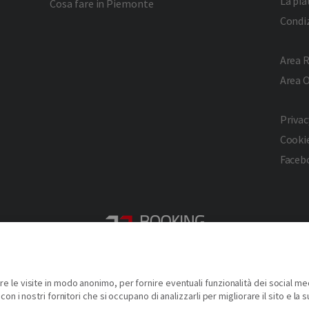
La pi
Cosa fare in Piemonte
Condiz
Area R
Area 
Privac
Cookie
Faceb
2026 © Copyright - Turismo Alpmed S.r.l.
Cap. Soc. € 40.000 I.V. - P.IVA IT10807510010 - R.E.A TO 1163413
re le visite in modo anonimo, per fornire eventuali funzionalità dei social me
Via Giuseppe Pomba, 23, 10123, Torino, (Italy)
con i nostri fornitori che si occupano di analizzarli per migliorare il sito e la s
Tel. (+39) 331 9879633