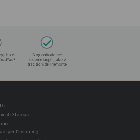
gli hotel
Blog dedicato per
 TrustYou®
scoprire luoghi, cibo e
tradizioni del Piemonte
tti
icati Stampa
iamo
oni per l’incoming