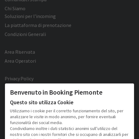
Chi Siamo
Soluzioni per l’incoming
La piattaforma di prenotazione
Condizioni Generali
Area Riservata
Area Operatori
Privacy Policy
Cookie Policy
Benvenuto in Booking Piemonte
Facebook
Twitter
YouTube
Pinterest
Questo sito utilizza Cookie
Utilizziamo i cookie per il corretto funzionamento del sito, per
analizzare le visite in modo anonimo, per fornire eventuali
funzionalità dei social media.
Condividiamo inoltre i dati statistici anonimi sull’utilizzo del
nostro sito con i nostri fornitori che si occupano di analizzarli per