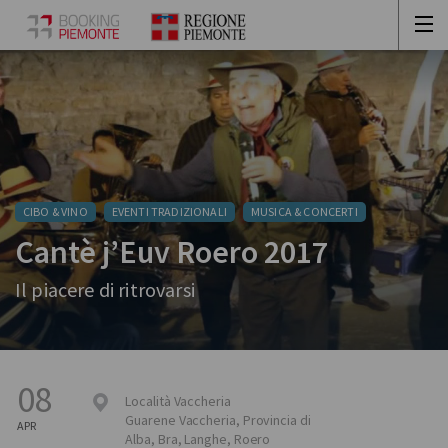
CIBO & VINO
EVENTI TRADIZIONALI
MUSICA & CONCERTI
Cantè j’Euv Roero 2017
Il piacere di ritrovarsi
08
Località Vaccheria
Guarene
Vaccheria
,
Provincia di
APR
Alba, Bra, Langhe, Roero