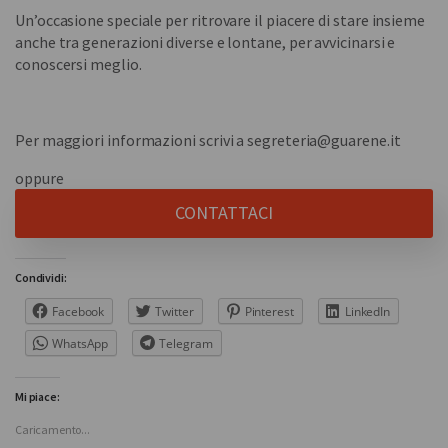
Un’occasione speciale per ritrovare il piacere di stare insieme
anche tra generazioni diverse e lontane, per avvicinarsi e
conoscersi meglio.
Per maggiori informazioni scrivi a segreteria@guarene.it
oppure
CONTATTACI
Condividi:
Facebook
Twitter
Pinterest
LinkedIn
WhatsApp
Telegram
Mi piace:
Caricamento...