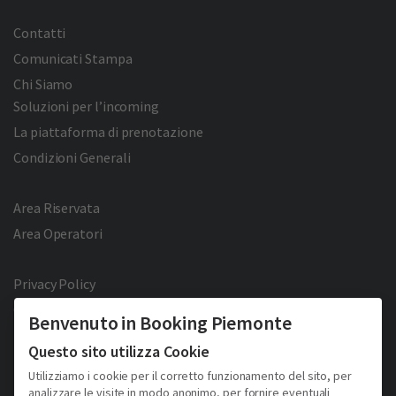
Contatti
Comunicati Stampa
Chi Siamo
Soluzioni per l’incoming
La piattaforma di prenotazione
Condizioni Generali
Area Riservata
Area Operatori
Privacy Policy
Cookie Policy
Benvenuto in Booking Piemonte
Facebook
Twitter
YouTube
Pinterest
Questo sito utilizza Cookie
Utilizziamo i cookie per il corretto funzionamento del sito, per
analizzare le visite in modo anonimo, per fornire eventuali