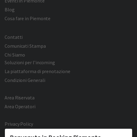
Eventi in Piemonte
Blog
Cosa fare in Piemonte
Contatti
Comunicati Stampa
Chi Siamo
Soluzioni per l’incoming
La piattaforma di prenotazione
Condizioni Generali
Area Riservata
Area Operatori
Privacy Policy
Cookie Policy