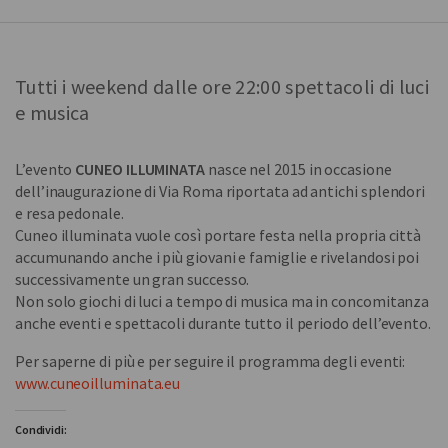
Tutti i weekend dalle ore 22:00 spettacoli di luci
e musica
L’evento
CUNEO ILLUMINATA
nasce nel 2015 in occasione
dell’inaugurazione di Via Roma riportata ad antichi splendori
e resa pedonale.
Cuneo illuminata vuole così portare festa nella propria città
accumunando anche i più giovani e famiglie e rivelandosi poi
successivamente un gran successo.
Non solo giochi di luci a tempo di musica ma in concomitanza
anche eventi e spettacoli durante tutto il periodo dell’evento.
Per saperne di più e per seguire il programma degli eventi:
www.cuneoilluminata.eu
Condividi: