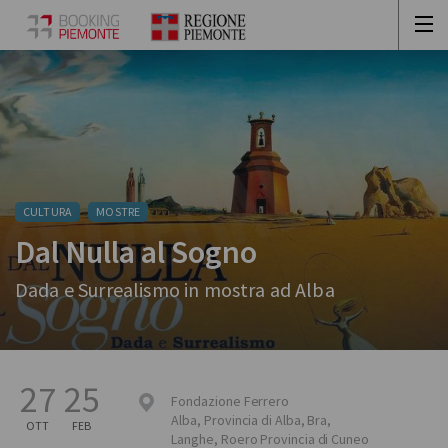
CULTURA
MOSTRE
Dal Nulla al Sogno
Dada e Surrealismo in mostra ad Alba
27
25
Fondazione Ferrero
Alba
,
Provincia di Alba, Bra,
OTT
FEB
Langhe, Roero
Provincia di Cuneo