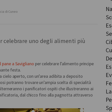
Na
cia di Cuneo
Sc
Es
Se
 celebrare uno degli alimenti più
Ci
Cu
De
l pane a Savigliano
per celebrare l’alimento principe
Es
nante festa.
Ev
a cielo aperto, con un’area adibita a deposito
Fe
losi potranno trovare un’ampia scelta di specialità
alterneranno i panificatori ospiti che illustreranno ai
La
anificatoria, dal chicco fino alla pagnotta attraverso
Pe
Sp