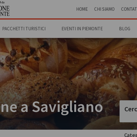
4 da
HOME
CHI SIAMO
CONTAT
PACCHETTI TURISTICI
EVENTI IN PIEMONTE
BLOG
ane a Savigliano
Cerc
Categ