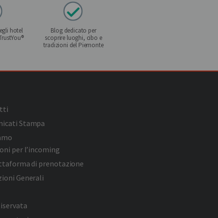
gli hotel
Blog dedicato per
 TrustYou®
scoprire luoghi, cibo e
tradizioni del Piemonte
tti
icati Stampa
iamo
oni per l’incoming
attaforma di prenotazione
ioni Generali
iservata