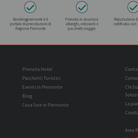
Bookingpiemonte è il
Prenota in sicurezza
Reputazione de
portale di prenotazioni di
alberghi, ristoranti e
certificata con
Regione Piemonte
pacchetti viaggio
Prenota Hotel
Conta
Pacchetti Turistici
Comun
Eventi in Piemonte
Chi S
Soluzi
Blog
La pi
Cosa fare in Piemonte
Condiz
Area R