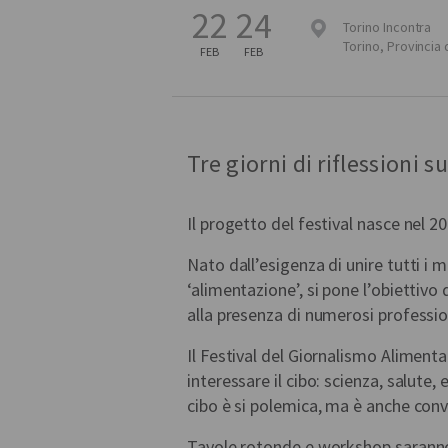
22
24
Torino Incontra
Torino
,
Provincia 
FEB
FEB
Tre giorni di riflessioni s
Il progetto del festival nasce nel 201
Nato dall’esigenza di unire tutti i 
‘alimentazione’, si pone l’obiettivo 
alla presenza di numerosi profession
Il Festival del Giornalismo Alimenta
interessare il cibo: scienza, salut
cibo è si polemica, ma è anche convi
Tavole rotonde e workshop saranno i