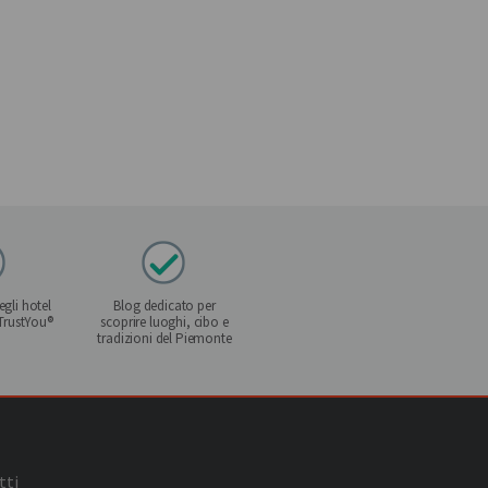
gli hotel
Blog dedicato per
 TrustYou®
scoprire luoghi, cibo e
tradizioni del Piemonte
tti