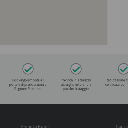
Bookingpiemonte è il
Prenota in sicurezza
Reputazione de
portale di prenotazioni di
alberghi, ristoranti e
certificata con
Regione Piemonte
pacchetti viaggio
Prenota Hotel
Conta