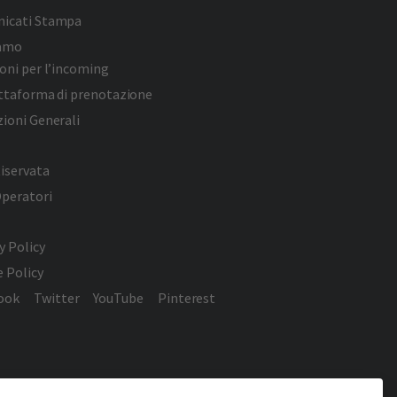
icati Stampa
iamo
oni per l’incoming
attaforma di prenotazione
ioni Generali
iservata
Operatori
y Policy
 Policy
ook
Twitter
YouTube
Pinterest