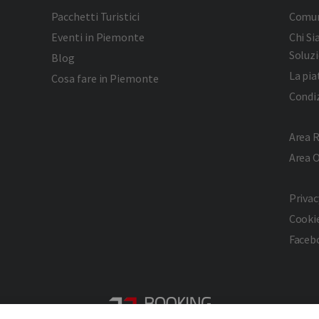
Pacchetti Turistici
Comun
Eventi in Piemonte
Chi S
Soluzi
Blog
La pi
Cosa fare in Piemonte
Condiz
Area R
Area 
Privac
Cookie
Faceb