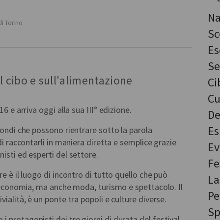
Na
di Torino
Sc
Es
Se
ul cibo e sull'alimentazione
Ci
Cu
6 e arriva oggi alla sua III° edizione.
De
Es
mondi che possono rientrare sotto la parola
di raccontarli in maniera diretta e semplice grazie
Ev
isti ed esperti del settore.
Fe
re è il luogo di incontro di tutto quello che può
La
e, economia, ma anche moda, turismo e spettacolo. Il
Pe
vialità, è un ponte tra popoli e culture diverse.
Sp
 protagonisti dei tre giorni di durata del festival,