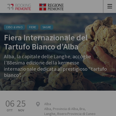
CIBO & VINO
FIERE
SAGRE
Fiera Internazionale del
Tartufo Bianco d’Alba
Alba, la capitale delle Langhe, accoglie
l’88esima edizione della kermesse
internazionale dedicata al prestigioso “tartufo
bianco”.
06
25
Alba
Alba
,
Provincia di Alba, Bra,
OTT
NOV
Langhe, Roero
Provincia di Cuneo