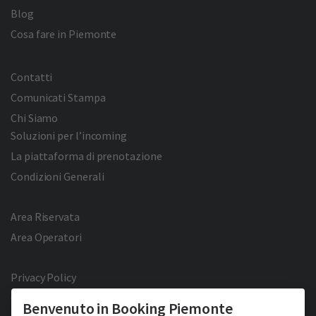
Blog
Cosa fare in Piemonte
Contatti
Comunicati Stampa
Chi Siamo
Soluzioni per l’incoming
La piattaforma di prenotazione
Condizioni Generali
Area Riservata
Area Operatori
Privacy Policy
Cookie Policy
Benvenuto in Booking Piemonte