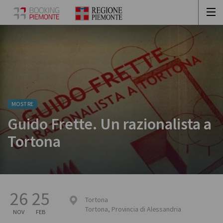
MOSTRE
Guido Frette. Un razionalista a
Tortona
26
25
Tortona
Tortona
,
Provincia di Alessandria
NOV
FEB