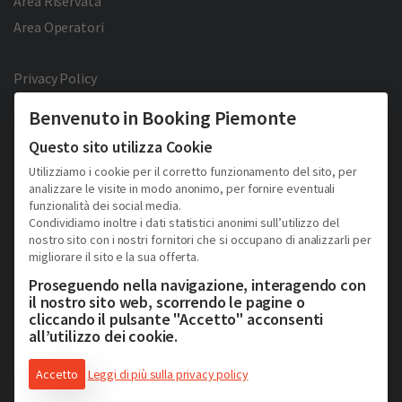
Area Riservata
Area Operatori
Privacy Policy
Cookie Policy
Benvenuto in Booking Piemonte
Facebook
Twitter
YouTube
Pinterest
Questo sito utilizza Cookie
Utilizziamo i cookie per il corretto funzionamento del sito, per
analizzare le visite in modo anonimo, per fornire eventuali
funzionalità dei social media.
Condividiamo inoltre i dati statistici anonimi sull’utilizzo del
nostro sito con i nostri fornitori che si occupano di analizzarli per
migliorare il sito e la sua offerta.
2026 © Copyright - Turismo Alpmed S.r.l.
Cap. Soc. € 40.000 I.V. - P.IVA IT10807510010 - R.E.A TO 1163413
Proseguendo nella navigazione, interagendo con
Via Giuseppe Pomba, 23, 10123, Torino, (Italy)
il nostro sito web, scorrendo le pagine o
Tel. (+39) 331 9879633
cliccando il pulsante "Accetto" acconsenti
all’utilizzo dei cookie.
Accetto
Leggi di più sulla privacy policy
Consulenza web & soluzioni e-commerce di Schiavone&Guga