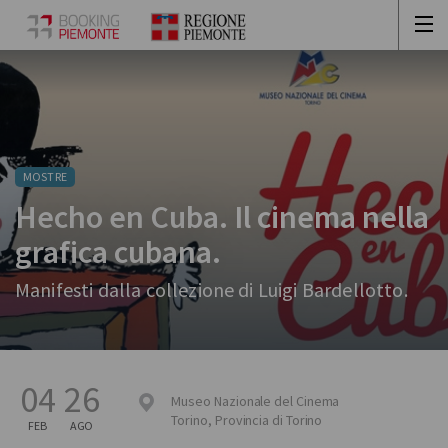
MOSTRE
Hecho en Cuba. Il cinema nella
grafica cubana.
Manifesti dalla collezione di Luigi Bardellotto.
04
26
Museo Nazionale del Cinema
Torino
,
Provincia di Torino
FEB
AGO