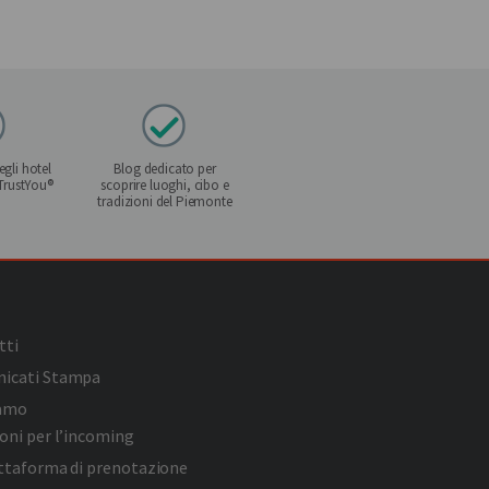
gli hotel
Blog dedicato per
 TrustYou®
scoprire luoghi, cibo e
tradizioni del Piemonte
tti
icati Stampa
iamo
oni per l’incoming
attaforma di prenotazione