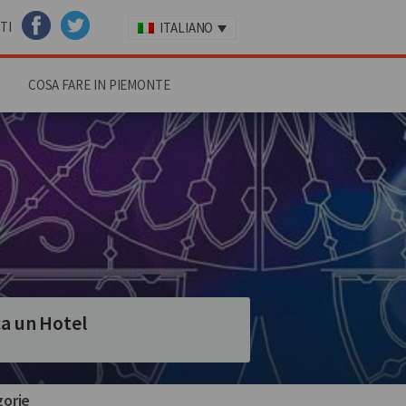
TI
ITALIANO
FACEBOOK
TWITTER
COSA FARE IN PIEMONTE
a un Hotel
orie