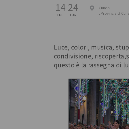
14
24
Cuneo
,
Provincia di Cun
LUG
LUG
Luce, colori, musica, stup
condivisione, riscoperta,s
questo è la rassegna di l