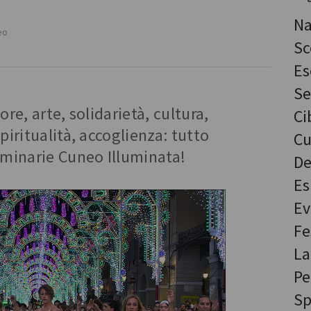
Na
eo
Sc
Es
Se
ore, arte, solidarietà, cultura,
Ci
piritualità, accoglienza: tutto
Cu
uminarie Cuneo Illuminata!
De
Es
Ev
Fe
La
Pe
Sp