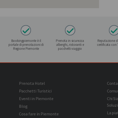
Bookingpiemonte è il
Prenota in sicurezza
Reputazione de
portale di prenotazioni di
alberghi, ristoranti e
certificata con
Regione Piemonte
pacchetti viaggio
Prenota Hotel
Conta
Pacchetti Turistici
Comun
Eventi in Piemonte
Chi S
Soluzi
Blog
La pi
Cosa fare in Piemonte