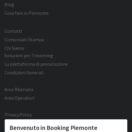
Blog
Cosa fare in Piemonte
Contatti
Comunicati Stampa
Chi Siamo
Soluzioni per l’incoming
La piattaforma di prenotazione
Condizioni Generali
Area Riservata
Area Operatori
Privacy Policy
Cookie Policy
Benvenuto in Booking Piemonte
Facebook
Twitter
YouTube
Pinterest