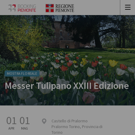
MOSTRA FLOREALE
Messer Tulipano XXIII Edizione
01
01
Castello di Pralormo
Pralormo
Torino
,
Provincia di
APR
MAG
Torino