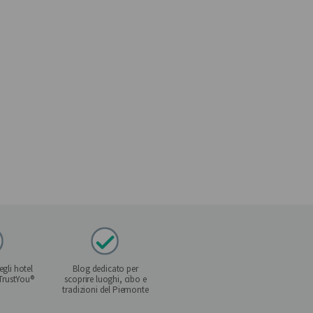
gli hotel
Blog dedicato per
 TrustYou®
scoprire luoghi, cibo e
tradizioni del Piemonte