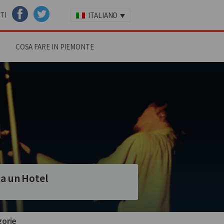
TI
ITALIANO
FACEBOOK
TWITTER
COSA FARE IN PIEMONTE
a un Hotel
orie