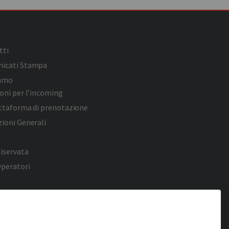
tti
icati Stampa
iamo
oni per l’incoming
attaforma di prenotazione
ioni Generali
iservata
Operatori
y Policy
 Policy
ook
Twitter
YouTube
Pinterest