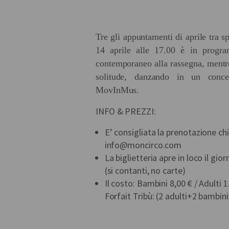
Tre gli appuntamenti di aprile tra s
14 aprile alle 17.00 è in progr
contemporaneo alla rassegna, mentre
solitude, danzando in un conce
MovInMus.
INFO & PREZZI:
E’ consigliata la prenotazione c
info@moncirco.com
La biglietteria apre in loco il gio
(si contanti, no carte)
Il costo: Bambini 8,00 € / Adulti 1
Forfait Tribù: (2 adulti+2 bambi