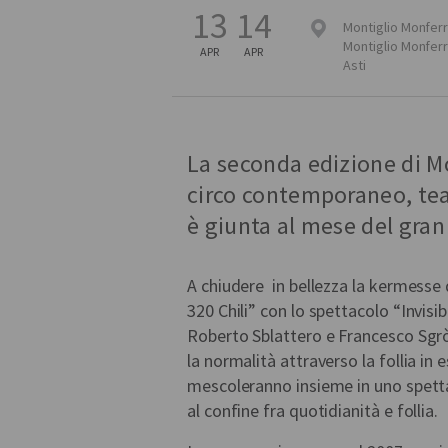
13
14
Montiglio Monfer
Montiglio Monfer
APR
APR
Asti
La seconda edizione di Mo
circo contemporaneo, tea
è giunta al mese del gran 
A chiudere in bellezza la kermesse 
320 Chili” con lo spettacolo “Invisib
Roberto Sblattero e Francesco Sgrò
la normalità attraverso la follia in 
mescoleranno insieme in uno spetta
al confine fra quotidianità e follia.