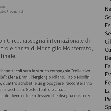
rato
Na
rato
,
Provincia di
Sc
Es
Se
n Circo, rassegna internazionale di
Ci
tro e danza di Montiglio Monferrato,
Cu
finale.
De
Es
di spettacoli sarà la storica compagnia “collettivo
Ev
ile”: Elena Brani, Piergiorgio Milano, Fabio Nicolini,
Fe
, quattro acrobati e un giocogliere, racconteranno
essa racchiusa. Gesto, teatro e circo si
La
colo divertente e riflessivo che disegna esistenze
Pe
Sp