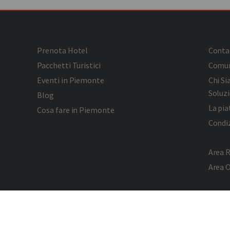
Prenota Hotel
Conta
Pacchetti Turistici
Comun
Eventi in Piemonte
Chi S
Soluzi
Blog
La pi
Cosa fare in Piemonte
Condiz
Area R
Area 
Privac
Cookie
Faceb