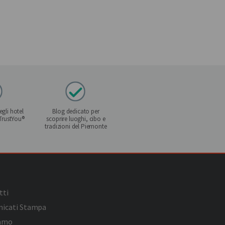
gli hotel
Blog dedicato per
 TrustYou®
scoprire luoghi, cibo e
tradizioni del Piemonte
tti
icati Stampa
iamo