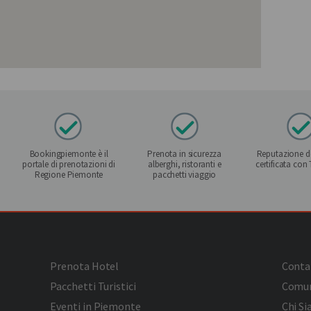
Bookingpiemonte è il
Prenota in sicurezza
Reputazione de
portale di prenotazioni di
alberghi, ristoranti e
certificata con
Regione Piemonte
pacchetti viaggio
Prenota Hotel
Conta
Pacchetti Turistici
Comun
Eventi in Piemonte
Chi S