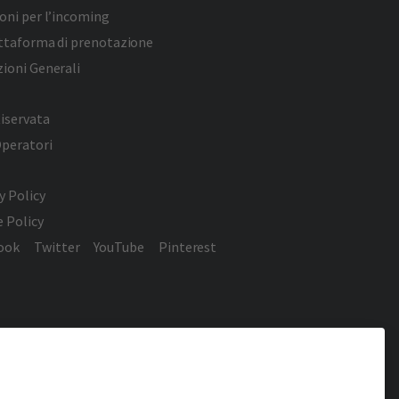
oni per l’incoming
attaforma di prenotazione
ioni Generali
iservata
Operatori
y Policy
 Policy
ook
Twitter
YouTube
Pinterest