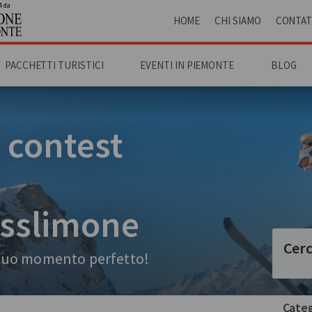
4 da
HOME
CHI SIAMO
CONTAT
PACCHETTI TURISTICI
EVENTI IN PIEMONTE
BLOG
l contest
asslimone
Cerc
l tuo momento perfetto!
Categ