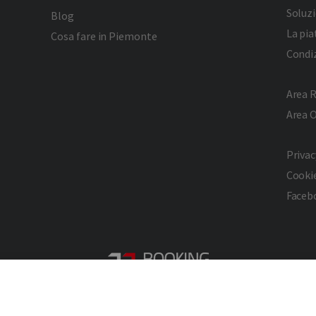
Soluzi
Blog
La pi
Cosa fare in Piemonte
Condiz
Area R
Area 
Privac
Cookie
Faceb
2026 © Copyright - Turismo Alpmed S.r.l.
Cap. Soc. € 40.000 I.V. - P.IVA IT10807510010 - R.E.A TO 1163413