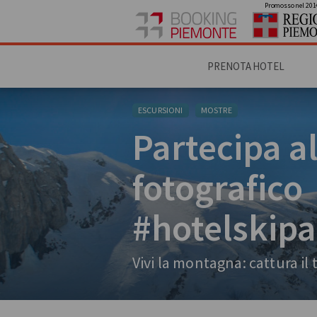
Promosso nel 201
PRENOTA HOTEL
ESCURSIONI
MOSTRE
Partecipa a
fotografico
#hotelskip
Vivi la montagna: cattura i