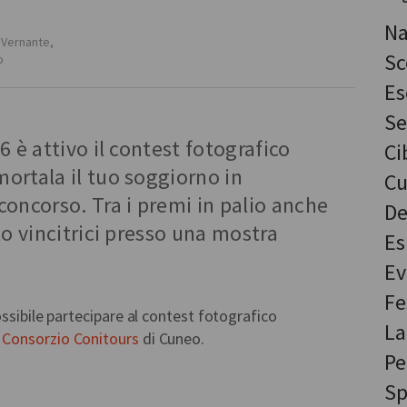
Na
Vernante
,
Sc
o
Es
Se
 è attivo il contest fotografico
Ci
ortala il tuo soggiorno in
Cu
oncorso. Tra i premi in palio anche
De
to vincitrici presso una mostra
Es
Ev
Fe
ossibile partecipare al contest fotografico
La
l
Consorzio Conitours
di Cuneo.
Pe
Sp