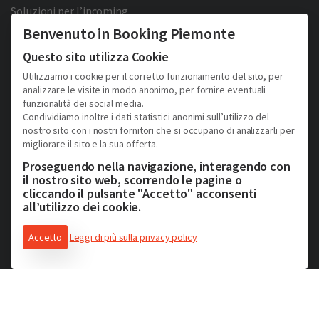
Soluzioni per l’incoming
Benvenuto in Booking Piemonte
La piattaforma di prenotazione
Condizioni Generali
Questo sito utilizza Cookie
Utilizziamo i cookie per il corretto funzionamento del sito, per
analizzare le visite in modo anonimo, per fornire eventuali
Area Riservata
funzionalità dei social media.
Area Operatori
Condividiamo inoltre i dati statistici anonimi sull’utilizzo del
nostro sito con i nostri fornitori che si occupano di analizzarli per
migliorare il sito e la sua offerta.
Privacy Policy
Proseguendo nella navigazione, interagendo con
Cookie Policy
il nostro sito web, scorrendo le pagine o
cliccando il pulsante "Accetto" acconsenti
Facebook
Twitter
YouTube
Pinterest
all’utilizzo dei cookie.
Accetto
Leggi di più sulla privacy policy
2026 © Copyright - Turismo Alpmed S.r.l.
Cap. Soc. € 40.000 I.V. - P.IVA IT10807510010 - R.E.A TO 1163413