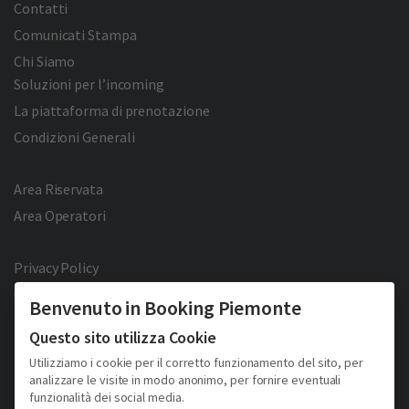
Contatti
Comunicati Stampa
Chi Siamo
Soluzioni per l’incoming
La piattaforma di prenotazione
Condizioni Generali
Area Riservata
Area Operatori
Privacy Policy
Cookie Policy
Benvenuto in Booking Piemonte
Facebook
Twitter
YouTube
Pinterest
Questo sito utilizza Cookie
Utilizziamo i cookie per il corretto funzionamento del sito, per
analizzare le visite in modo anonimo, per fornire eventuali
funzionalità dei social media.