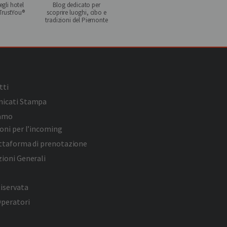
gli hotel
Blog dedicato per
 TrustYou®
scoprire luoghi, cibo e
tradizioni del Piemonte
tti
icati Stampa
iamo
oni per l’incoming
attaforma di prenotazione
ioni Generali
iservata
Operatori