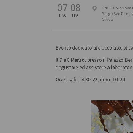
07
08
12011 Borgo San
Borgo San Dalma
MAR
MAR
Cuneo
Evento dedicato al cioccolato, al cac
Il
7 e 8 Marzo,
presso il Palazzo Ber
degustare ed assistere a laboratori 
Orari:
sab. 14.30-22, dom. 10-20