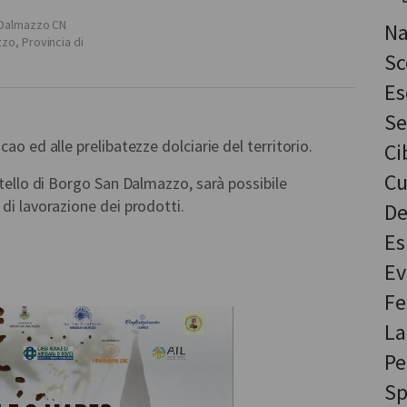
 Dalmazzo CN
Na
zzo
,
Provincia di
Sc
Es
Se
ao ed alle prelibatezze dolciarie del territorio.
Ci
Cu
tello di Borgo San Dalmazzo, sarà possibile
di lavorazione dei prodotti.
De
Es
Ev
Fe
La
Pe
Sp