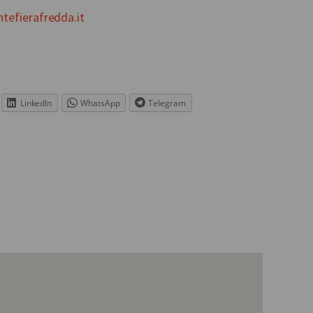
efierafredda.it
LinkedIn
WhatsApp
Telegram