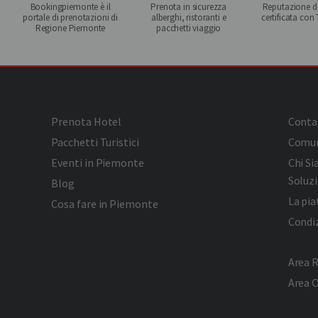
Bookingpiemonte è il
Prenota in sicurezza
Reputazione de
portale di prenotazioni di
alberghi, ristoranti e
certificata con
Regione Piemonte
pacchetti viaggio
Prenota Hotel
Conta
Pacchetti Turistici
Comun
Eventi in Piemonte
Chi S
Soluzi
Blog
La pi
Cosa fare in Piemonte
Condiz
Area R
Area 