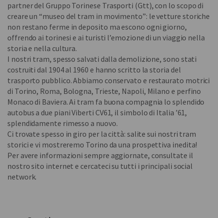
partner del Gruppo Torinese Trasporti (Gtt), con lo scopo di
creare un “museo del tram in movimento”: le vetture storiche
non restano ferme in deposito ma escono ogni giorno,
offrendo ai torinesi e ai turisti l’emozione di un viaggio nella
storia e nella cultura.
I nostri tram, spesso salvati dalla demolizione, sono stati
costruiti dal 1904 al 1960 e hanno scritto la storia del
trasporto pubblico. Abbiamo conservato e restaurato motrici
di Torino, Roma, Bologna, Trieste, Napoli, Milano e perfino
Monaco di Baviera. Ai tram fa buona compagnia lo splendido
autobus a due piani Viberti CV61, il simbolo di Italia ’61,
splendidamente rimesso a nuovo.
Ci trovate spesso in giro per la città: salite sui nostri tram
storici e vi mostreremo Torino da una prospettiva inedita!
Per avere informazioni sempre aggiornate, consultate il
nostro sito internet e cercateci su tutti i principali social
network.