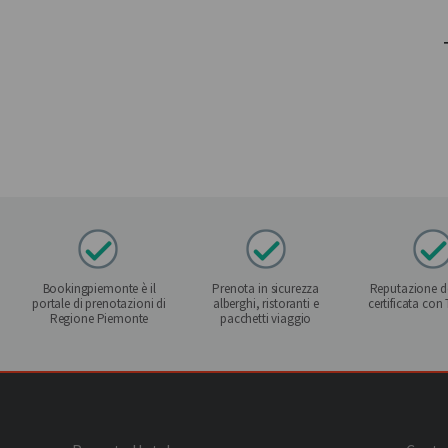
Bookingpiemonte è il
Prenota in sicurezza
Reputazione de
portale di prenotazioni di
alberghi, ristoranti e
certificata con
Regione Piemonte
pacchetti viaggio