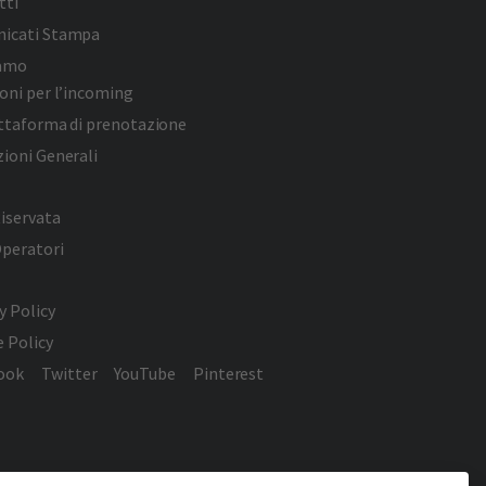
tti
icati Stampa
iamo
oni per l’incoming
attaforma di prenotazione
ioni Generali
iservata
Operatori
y Policy
 Policy
ook
Twitter
YouTube
Pinterest