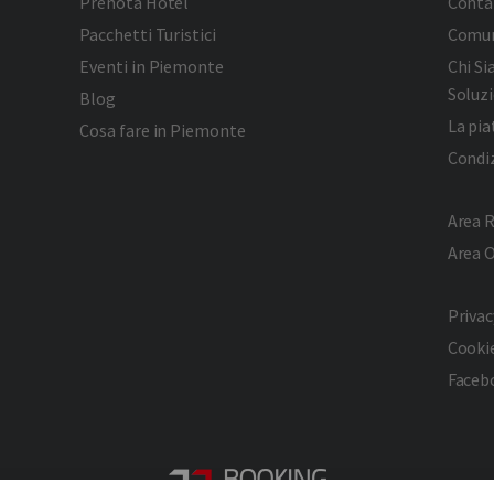
Prenota Hotel
Conta
Pacchetti Turistici
Comun
Eventi in Piemonte
Chi S
Soluzi
Blog
La pi
Cosa fare in Piemonte
Condiz
Area R
Area 
Privac
Cookie
Faceb