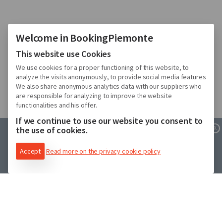
Welcome in BookingPiemonte
This website use Cookies
We use cookies for a proper functioning of this website, to
analyze the visits anonymously, to provide social media features
We also share anonymous analytics data with our suppliers who
are responsible for analyzing to improve the website
functionalities and his offer.
If we continue to use our website you consent to
X
X
the use of cookies.
This page has not been translated into english. It is
This page has not been translated into english. It is
Accept
Read more on the privacy cookie policy
showed here in its original language
showed here in its original language
Le strutture Ospitalità
Italiana®
Il Marchio Ospitalità Italiana presente in alcune
strutture è il riconoscimento più prestigioso