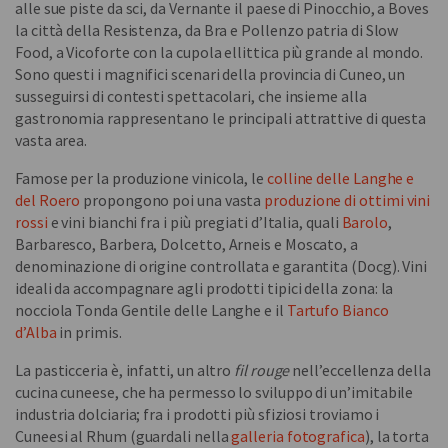
alle sue piste da sci, da Vernante il paese di Pinocchio, a Boves
la città della Resistenza, da Bra e Pollenzo patria di Slow
Food, a Vicoforte con la cupola ellittica più grande al mondo.
Sono questi i magnifici scenari della provincia di Cuneo, un
susseguirsi di contesti spettacolari, che insieme alla
gastronomia rappresentano le principali attrattive di questa
vasta area.
Famose per la produzione vinicola, le
colline delle Langhe e
del Roero
propongono poi una vasta
produzione di ottimi vini
rossi
e vini bianchi fra i più pregiati d’Italia, quali
Barolo
,
Barbaresco, Barbera, Dolcetto, Arneis e Moscato, a
denominazione di origine controllata e garantita (Docg). Vini
ideali da accompagnare agli prodotti tipici della zona: la
nocciola Tonda Gentile delle Langhe e il
Tartufo Bianco
d’Alba
in primis.
La pasticceria è, infatti, un altro
fil rouge
nell’eccellenza della
cucina cuneese, che ha permesso lo sviluppo di un’imitabile
industria dolciaria; fra i prodotti più sfiziosi troviamo i
Cuneesi al Rhum (guardali nella
galleria fotografica
), la torta