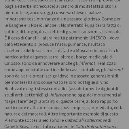
paglia ed erbe intrecciate) al centro di molti fatti di storia
piemontese, ancora oggi conserva chiese e palazzi,
importanti testimonianze di un passato glorioso. Come per
le Langhe e il Roero, anche il Monferrato è una terra fatta di
colline, di borghi, di castelli e di grandi tradizioni vitivinicole.
È il caso di Canelli – altra realtà patrimonio UNESCO – dove
dal Settecento si produce l’Asti Spumante, risultato
eccellente delle sue terre coltivate a Moscato bianco. Tra le
particolarità di questa terra, oltre al borgo medievale di
Calosso, sono da annoverare anche gli
infernot
. Realizzati
come appendici alle cantine delle case contadine, gli
infernot
sono dei veri e propri scrigni dove in passato generazioni di
piemontesi hanno conservato le loro bottiglie di vino.
Realizzate dagli stessi contadini (assolutamente digiuni di
studi architettonici) gli
infernot
sono oggi dei monumenti al
“saper fare” degli abitanti di queste terre, al loro rapporto
particolare e alla loro conoscenza empirica, immediata, della
natura e dei materiali. Altro importante esempio di questo
Piemonte sotterraneo sono le
Cattedrali sotterranee
di
Canelli. Scavate nel tufo calcareo, le
Cattedrali sotterranee