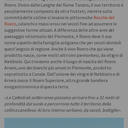
Roero. Diviso dalle Langhe dal fiume Tanaro, il suo territorio è
peculiarmente composto da viti e frutteti, mentre sulla
sommità delle colline si levano le pittoresche
Rocche del
Roero
, calanchi e massi erosi nei secoli fino ad assumere le
suggestive forme attuali. A differenza delle altre aree del
paesaggio vitivinicolo del Piemonte, il Roero deve il suo
nome a quello della famiglia astigiana che per secoli dominò
quest’angolo di regione. Anche il vino Roero che qui viene
prodotto nasce, come molti altri vini piemontesi, da vitigni di
Nebbiolo. Qui troviamo anche il luogo di nascita del Roero
Arneis, uno dei bianchi più amati in Piemonte, prodotto
soprattutto a Canale. Dall’unione dei vitigni di Nebbiolo e di
Arneis nasce il Roero Superiore, altra grande bandiera
enogastronomica di questa terra.
«Le Cattedrali sotterranee possono arrivare fino a 32 metri di
profondità dal suolo e percorrono tutto il territorio della
collina canellese. Al loro interno serbano, da secoli, bottiglie».