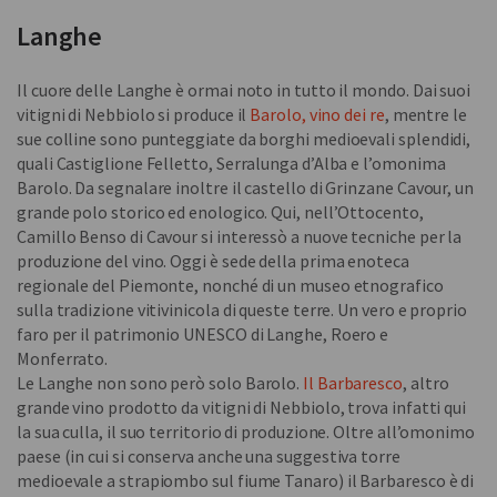
Langhe
Il cuore delle Langhe è ormai noto in tutto il mondo. Dai suoi
vitigni di Nebbiolo si produce il
Barolo, vino dei re
, mentre le
sue colline sono punteggiate da borghi medioevali splendidi,
quali Castiglione Felletto, Serralunga d’Alba e l’omonima
Barolo. Da segnalare inoltre il castello di Grinzane Cavour, un
grande polo storico ed enologico. Qui, nell’Ottocento,
Camillo Benso di Cavour si interessò a nuove tecniche per la
produzione del vino. Oggi è sede della prima enoteca
regionale del Piemonte, nonché di un museo etnografico
sulla tradizione vitivinicola di queste terre. Un vero e proprio
faro per il patrimonio UNESCO di Langhe, Roero e
Monferrato.
Le Langhe non sono però solo Barolo.
Il
Barbaresco
, altro
grande vino prodotto da vitigni di Nebbiolo, trova infatti qui
la sua culla, il suo territorio di produzione. Oltre all’omonimo
paese (in cui si conserva anche una suggestiva torre
medioevale a strapiombo sul fiume Tanaro) il Barbaresco è di