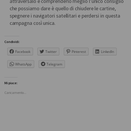
attraversalo e comprenderlo meglio l’unico consiglio
che possiamo dare è quello di chiudere le cartine,
spegnere i navigatori satellitari e perdersi in questa
campagna così unica.
Condividi:
Facebook
Twitter
Pinterest
LinkedIn
WhatsApp
Telegram
Mi piace:
Caricamento...