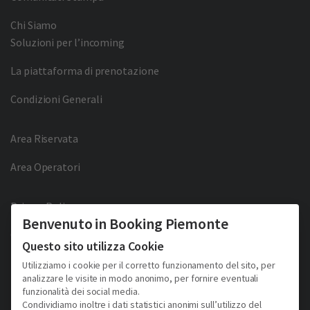
Chi Siamo
Soluzioni per l’incoming
La piattaforma di prenotazione
Condizioni Generali
Area Riservata
Area Operatori
Privacy Policy
Benvenuto in Booking Piemonte
Cookie Policy
Questo sito utilizza Cookie
Facebook
Twitter
YouTube
Pinterest
Utilizziamo i cookie per il corretto funzionamento del sito, per
analizzare le visite in modo anonimo, per fornire eventuali
funzionalità dei social media.
Condividiamo inoltre i dati statistici anonimi sull’utilizzo del