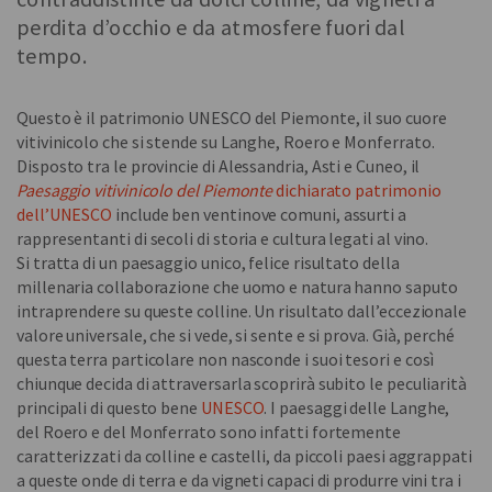
perdita d’occhio e da atmosfere fuori dal
tempo.
Questo è il patrimonio UNESCO del Piemonte, il suo cuore
vitivinicolo che si stende su Langhe, Roero e Monferrato.
Disposto tra le provincie di Alessandria, Asti e Cuneo, il
Paesaggio vitivinicolo del Piemonte
dichiarato patrimonio
dell’UNESCO
include ben ventinove comuni, assurti a
rappresentanti di secoli di storia e cultura legati al vino.
Si tratta di un paesaggio unico, felice risultato della
millenaria collaborazione che uomo e natura hanno saputo
intraprendere su queste colline. Un risultato dall’eccezionale
valore universale, che si vede, si sente e si prova. Già, perché
questa terra particolare non nasconde i suoi tesori e così
chiunque decida di attraversarla scoprirà subito le peculiarità
principali di questo bene
UNESCO
. I paesaggi delle Langhe,
del Roero e del Monferrato sono infatti fortemente
caratterizzati da colline e castelli, da piccoli paesi aggrappati
a queste onde di terra e da vigneti capaci di produrre vini tra i