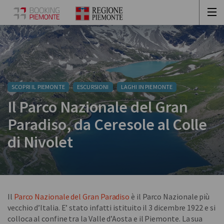
SCOPRI IL PIEMONTE
ESCURSIONI
LAGHI IN PIEMONTE
Il Parco Nazionale del Gran
Paradiso, da Ceresole al Colle
di Nivolet
Il
Parco Nazionale del Gran Paradiso
è il Parco Nazionale più
vecchio d’Italia. E’ stato infatti istituito il 3 dicembre 1922 e si
colloca al confine tra la Valle d’Aosta e il Piemonte. La sua