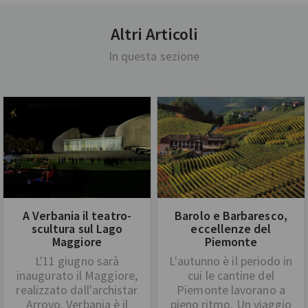
Altri Articoli
In questa sezione
A Verbania il teatro-
Barolo e Barbaresco,
scultura sul Lago
eccellenze del
Maggiore
Piemonte
L'11 giugno sarà
L'autunno è il periodo in
inaugurato il Maggiore,
cui le cantine del
realizzato dall'archistar
Piemonte lavorano a
Arroyo. Verbania è il
pieno ritmo. Un viaggio