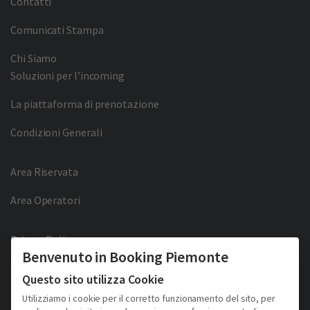
Contatti
Comunicati Stampa
Chi Siamo
Soluzioni per l’incoming
La piattaforma di prenotazione
Condizioni Generali
Area Riservata
Area Operatori
Privacy Policy
Benvenuto in Booking Piemonte
Cookie Policy
Questo sito utilizza Cookie
Facebook
Twitter
YouTube
Pinterest
Utilizziamo i cookie per il corretto funzionamento del sito, per