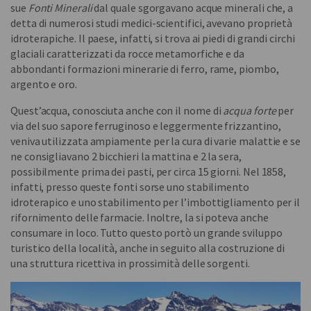
sue
Fonti Minerali
dal quale sgorgavano acque minerali che, a
detta di numerosi studi medici-scientifici, avevano proprietà
idroterapiche. Il paese, infatti, si trova ai piedi di grandi circhi
glaciali caratterizzati da rocce metamorfiche e da
abbondanti formazioni minerarie di ferro, rame, piombo,
argento e oro.
Quest’acqua, conosciuta anche con il nome di
acqua forte
per
via del suo sapore ferruginoso e leggermente frizzantino,
veniva utilizzata ampiamente per la cura di varie malattie e se
ne consigliavano 2 bicchieri la mattina e 2 la sera,
possibilmente prima dei pasti, per circa 15 giorni. Nel 1858,
infatti, presso queste fonti sorse uno stabilimento
idroterapico e uno stabilimento per l’imbottigliamento per il
rifornimento delle farmacie. Inoltre, la si poteva anche
consumare in loco. Tutto questo portò un grande sviluppo
turistico della località, anche in seguito alla costruzione di
una struttura ricettiva in prossimità delle sorgenti.